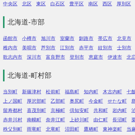
中央区
北区
東区
白石区
豊平区
南区
西区
厚別区
北海道-市部
函館市
小樽市
旭川市
室蘭市
釧路市
帯広市
北見市
稚内市
美唄市
芦別市
江別市
赤平市
紋別市
士別市
歌志内市
深川市
富良野市
登別市
恵庭市
伊達市
北
北海道-町村部
当別町
新篠津村
松前町
福島町
知内町
木古内町
七
上ノ国町
厚沢部町
乙部町
奥尻町
今金町
せたな町
留寿都村
喜茂別町
京極町
倶知安町
共和町
岩内町
赤井川村
南幌町
奈井江町
上砂川町
由仁町
長沼町
秩父別町
雨竜町
北竜町
沼田町
鷹栖町
東神楽町
当