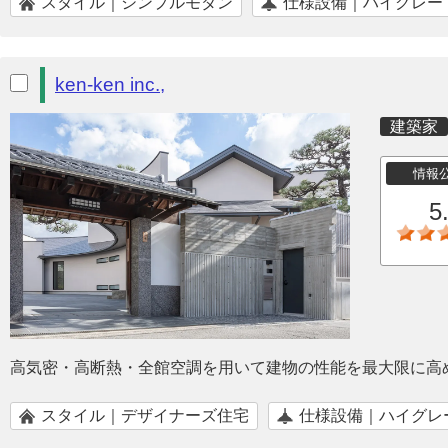
スタイル｜シンプルモダン
仕様設備｜ハイグレー
ken-ken inc.,
建築家
情報
5
高気密・高断熱・全館空調を用いて建物の性能を最大限に高
スタイル｜デザイナーズ住宅
仕様設備｜ハイグレ