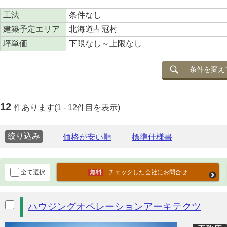
工法
条件なし
建築予定エリア
北海道占冠村
坪単価
下限なし～上限なし
条件を変え
12
件あります(1 - 12件目を表示)
絞り込み
全て選択
チェックした会社にお問合せ
ハウジングオペレーションアーキテクツ