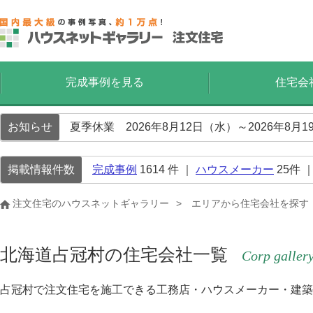
完成事例を見る
住宅会
お知らせ
夏季休業 2026年8月12日（水）～2026年8
掲載情報件数
完成事例
1614
件 ｜
ハウスメーカー
25
件 
注文住宅のハウスネットギャラリー
エリアから住宅会社を探す
北海道占冠村の住宅会社一覧
Corp galler
占冠村で注文住宅を施工できる工務店・ハウスメーカー・建築