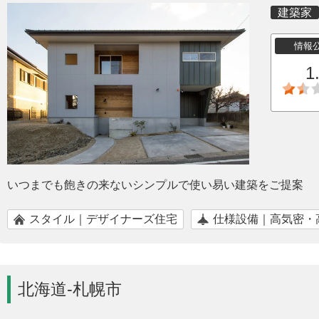
建築家
情報
1
いつまでも飽きの来ないシンプルで使い易い建築をご提案
スタイル｜デザイナーズ住宅
仕様設備｜高気密・
北海道-札幌市