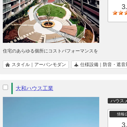
3
住宅のあらゆる個所にコストパフォーマンスを
スタイル｜アーバンモダン
仕様設備｜防音・遮音
大和ハウス工業
ハウス
情報
3