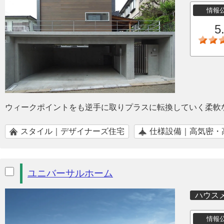
情報
5
ウィークポイントをも逆手に取りプラスに転換していく柔軟
スタイル｜デザイナーズ住宅
仕様設備｜高気密・
ユニバーサルホーム
ハウス
情報