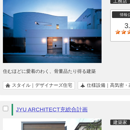
工務店
情報
3
住むほどに愛着のわく、骨董品たり得る建築
スタイル｜デザイナーズ住宅
仕様設備｜高気密・
JYU ARCHITECT充総合計画
建築家