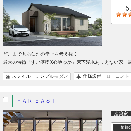
5
どこまでもあなたの幸せを考え抜く！
最大の特徴「すご基礎X心地ゆか」床下浸水ありえない家 
スタイル｜シンプルモダン
仕様設備｜ローコスト
ＦＡＲ ＥＡＳＴ
建築家
情報