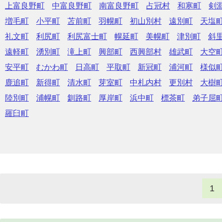
上富良野町
中富良野町
南富良野町
占冠村
和寒町
剣
増毛町
小平町
苫前町
羽幌町
初山別村
遠別町
天塩
礼文町
利尻町
利尻富士町
幌延町
美幌町
津別町
斜
遠軽町
湧別町
滝上町
興部町
西興部村
雄武町
大空
安平町
むかわ町
日高町
平取町
新冠町
浦河町
様似
鹿追町
新得町
清水町
芽室町
中札内村
更別村
大樹
陸別町
浦幌町
釧路町
厚岸町
浜中町
標茶町
弟子屈
羅臼町
1