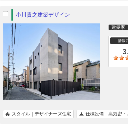
小川貴之建築デザイン
建築家
情報
3
スタイル｜デザイナーズ住宅
仕様設備｜高気密・