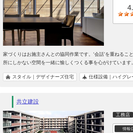
4
家づくりはお施主さんとの協同作業です。‘会話’を重ねるこ
所にしかない空間を一緒に愉しくつくる事を心がけています
スタイル｜デザイナーズ住宅
仕様設備｜ハイグレ
共立建設
工務店
情報