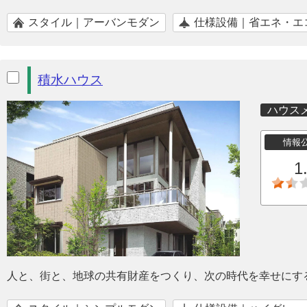
スタイル｜アーバンモダン
仕様設備｜省エネ・エ
積水ハウス
ハウス
情報
1
人と、街と、地球の共有財産をつくり、次の時代を幸せにす