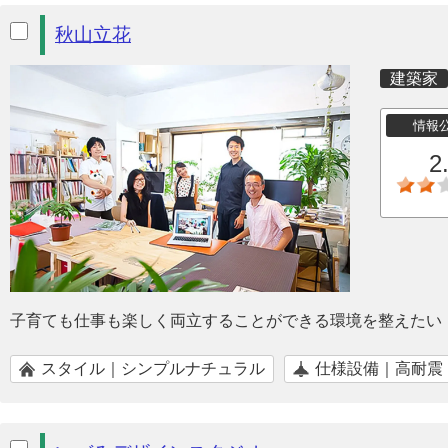
秋山立花
建築家
情報
2
子育ても仕事も楽しく両立することができる環境を整えたい
スタイル｜シンプルナチュラル
仕様設備｜高耐震