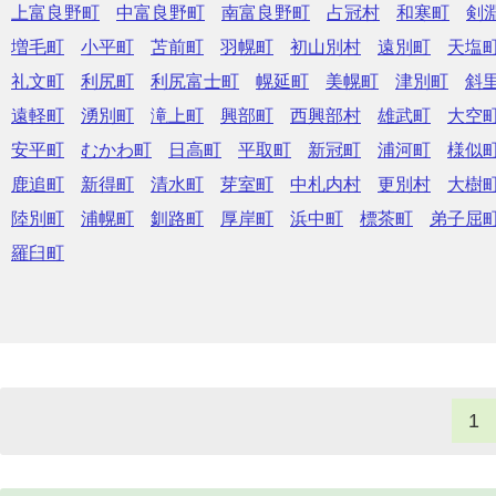
上富良野町
中富良野町
南富良野町
占冠村
和寒町
剣
増毛町
小平町
苫前町
羽幌町
初山別村
遠別町
天塩
礼文町
利尻町
利尻富士町
幌延町
美幌町
津別町
斜
遠軽町
湧別町
滝上町
興部町
西興部村
雄武町
大空
安平町
むかわ町
日高町
平取町
新冠町
浦河町
様似
鹿追町
新得町
清水町
芽室町
中札内村
更別村
大樹
陸別町
浦幌町
釧路町
厚岸町
浜中町
標茶町
弟子屈
羅臼町
1