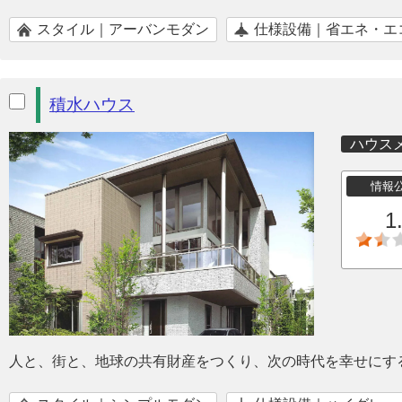
スタイル｜アーバンモダン
仕様設備｜省エネ・エ
積水ハウス
ハウス
情報
1
人と、街と、地球の共有財産をつくり、次の時代を幸せにす