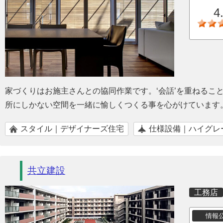
4
家づくりはお施主さんとの協同作業です。‘会話’を重ねるこ
所にしかない空間を一緒に愉しくつくる事を心がけています
スタイル｜デザイナーズ住宅
仕様設備｜ハイグレ
共立建設
工務店
情報