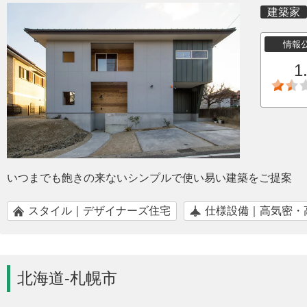
建築家
情報
1
いつまでも飽きの来ないシンプルで使い易い建築をご提案
スタイル｜デザイナーズ住宅
仕様設備｜高気密・
北海道-札幌市