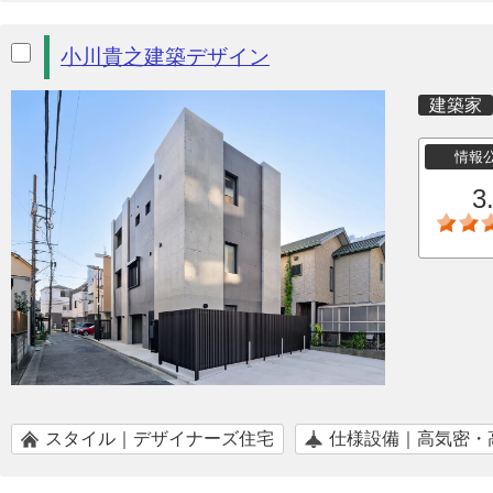
小川貴之建築デザイン
建築家
情報
3
スタイル｜デザイナーズ住宅
仕様設備｜高気密・