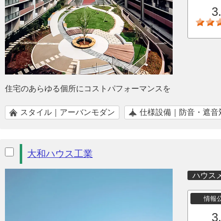
3
住宅のあらゆる個所にコストパフォーマンスを
スタイル｜アーバンモダン
仕様設備｜防音・遮音
大和ハウス工業
ハウス
情報
3