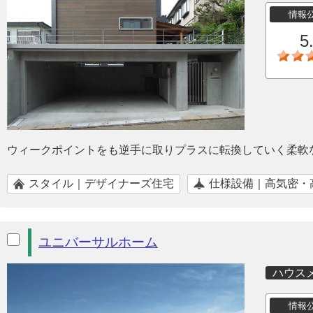
情報
5
ウィークポイントをも逆手に取りプラスに転換していく柔軟
スタイル｜デザイナーズ住宅
仕様設備｜高気密・
ユニバーサルホーム
ハウス
情報