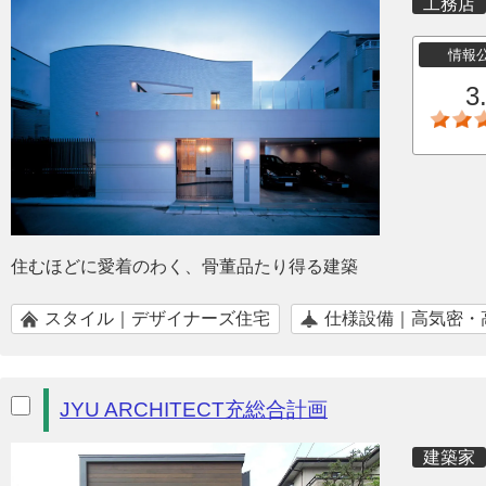
工務店
情報
3
住むほどに愛着のわく、骨董品たり得る建築
スタイル｜デザイナーズ住宅
仕様設備｜高気密・
JYU ARCHITECT充総合計画
建築家