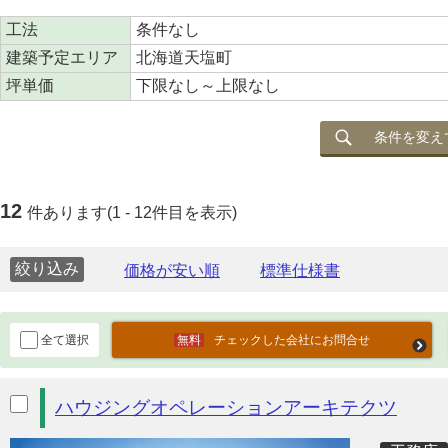
工法
条件なし
建築予定エリア
北海道天塩町
坪単価
下限なし～上限なし
条件を変え
12
件あります(1 - 12件目を表示)
絞り込み
全て選択
チェックした会社にお問合せ
ハウジングオペレーションアーキテクツ