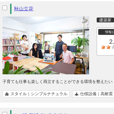
秋山立花
建築家
情報
2
子育ても仕事も楽しく両立することができる環境を整えたい
スタイル｜シンプルナチュラル
仕様設備｜高耐震