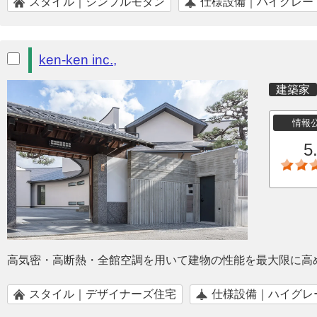
スタイル｜シンプルモダン
仕様設備｜ハイグレー
ken-ken inc.,
建築家
情報
5
高気密・高断熱・全館空調を用いて建物の性能を最大限に高
スタイル｜デザイナーズ住宅
仕様設備｜ハイグレ