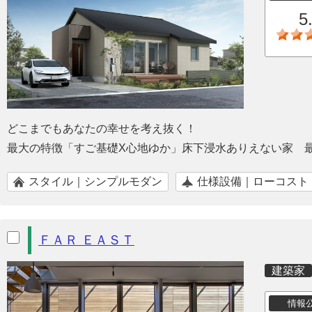
5
どこまでもあなたの幸せを考え抜く！
最大の特徴「すご基礎X心地ゆか」床下浸水ありえない家 
スタイル｜シンプルモダン
仕様設備｜ローコスト
ＦＡＲ ＥＡＳＴ
建築家
情報