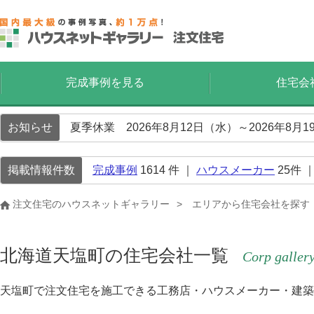
完成事例を見る
住宅会
お知らせ
夏季休業 2026年8月12日（水）～2026年8
掲載情報件数
完成事例
1614
件 ｜
ハウスメーカー
25
件 
注文住宅のハウスネットギャラリー
エリアから住宅会社を探す
北海道天塩町の住宅会社一覧
Corp galler
天塩町で注文住宅を施工できる工務店・ハウスメーカー・建築