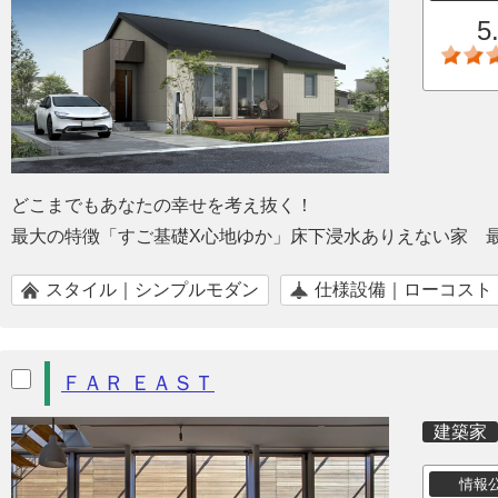
5
どこまでもあなたの幸せを考え抜く！
最大の特徴「すご基礎X心地ゆか」床下浸水ありえない家 
スタイル｜シンプルモダン
仕様設備｜ローコスト
ＦＡＲ ＥＡＳＴ
建築家
情報