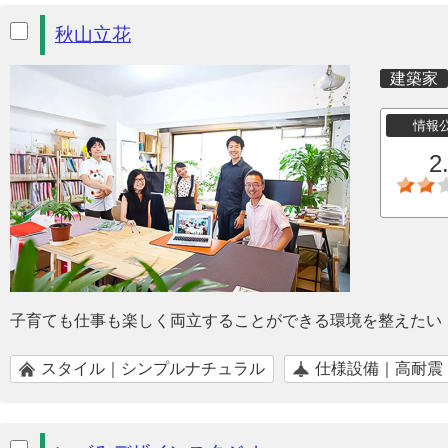
秋山立花
建築家
情報
2
子育ても仕事も楽しく両立することができる環境を整えたい
スタイル｜シンプルナチュラル
仕様設備｜高耐震