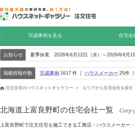
完成事例を見る
住宅会
お知らせ
夏季休業 2026年8月12日（水）～2026年8
掲載情報件数
完成事例
1617
件 ｜
ハウスメーカー
25
件 
注文住宅のハウスネットギャラリー
エリアから住宅会社を探す
北海道上富良野町の住宅会社一覧
Corp g
上富良野町で注文住宅を施工できる工務店・ハウスメーカー・