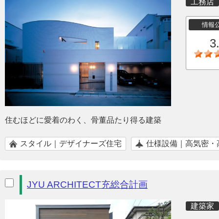
工務店
情報
3
住むほどに愛着のわく、骨董品たり得る建築
スタイル｜デザイナーズ住宅
仕様設備｜高気密・
JYU ARCHITECT充総合計画
建築家