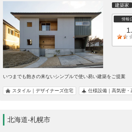
建築家
情報
1
いつまでも飽きの来ないシンプルで使い易い建築をご提案
スタイル｜デザイナーズ住宅
仕様設備｜高気密・
北海道-札幌市