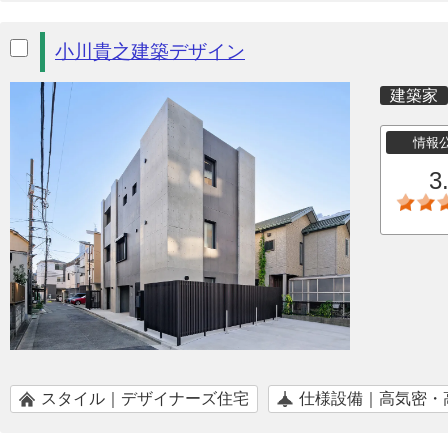
小川貴之建築デザイン
建築家
情報
3
スタイル｜デザイナーズ住宅
仕様設備｜高気密・