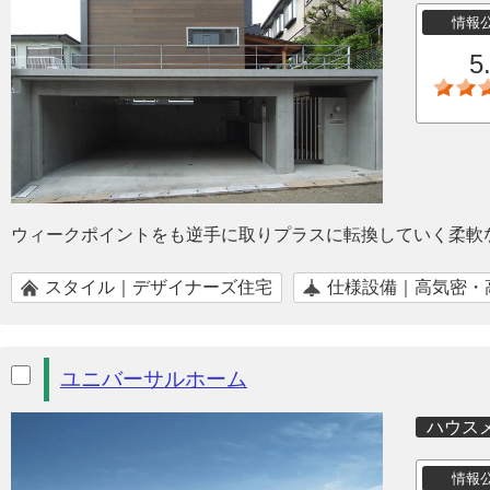
情報
5
ウィークポイントをも逆手に取りプラスに転換していく柔軟
スタイル｜デザイナーズ住宅
仕様設備｜高気密・
ユニバーサルホーム
ハウス
情報