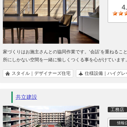
4
家づくりはお施主さんとの協同作業です。‘会話’を重ねるこ
所にしかない空間を一緒に愉しくつくる事を心がけています
スタイル｜デザイナーズ住宅
仕様設備｜ハイグレ
共立建設
工務店
情報