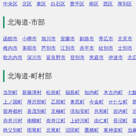
中央区
北区
東区
白石区
豊平区
南区
西区
厚別区
北海道-市部
函館市
小樽市
旭川市
室蘭市
釧路市
帯広市
北見市
稚内市
美唄市
芦別市
江別市
赤平市
紋別市
士別市
歌志内市
深川市
富良野市
登別市
恵庭市
伊達市
北
北海道-町村部
当別町
新篠津村
松前町
福島町
知内町
木古内町
七
上ノ国町
厚沢部町
乙部町
奥尻町
今金町
せたな町
留寿都村
喜茂別町
京極町
倶知安町
共和町
岩内町
赤井川村
南幌町
奈井江町
上砂川町
由仁町
長沼町
秩父別町
雨竜町
北竜町
沼田町
鷹栖町
東神楽町
当