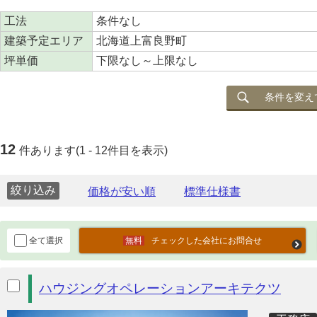
工法
条件なし
建築予定エリア
北海道上富良野町
坪単価
下限なし～上限なし
条件を変え
12
件あります(1 - 12件目を表示)
絞り込み
全て選択
チェックした会社にお問合せ
ハウジングオペレーションアーキテクツ