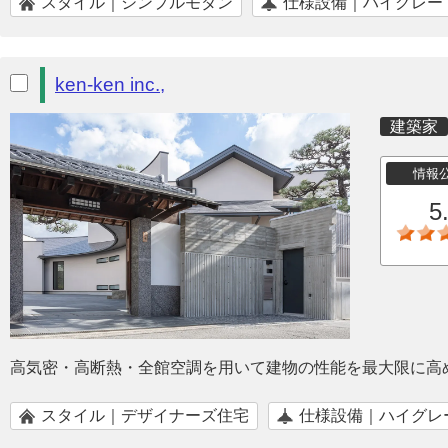
スタイル｜シンプルモダン
仕様設備｜ハイグレー
ken-ken inc.,
建築家
情報
5
高気密・高断熱・全館空調を用いて建物の性能を最大限に高
スタイル｜デザイナーズ住宅
仕様設備｜ハイグレ