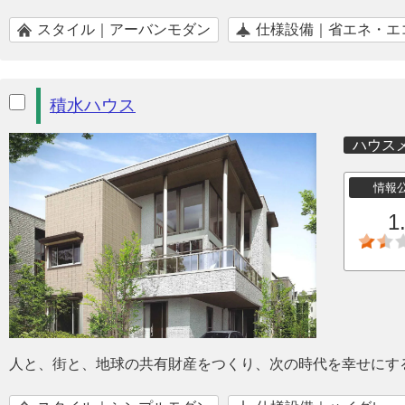
スタイル｜アーバンモダン
仕様設備｜省エネ・エ
積水ハウス
ハウス
情報
1
人と、街と、地球の共有財産をつくり、次の時代を幸せにす