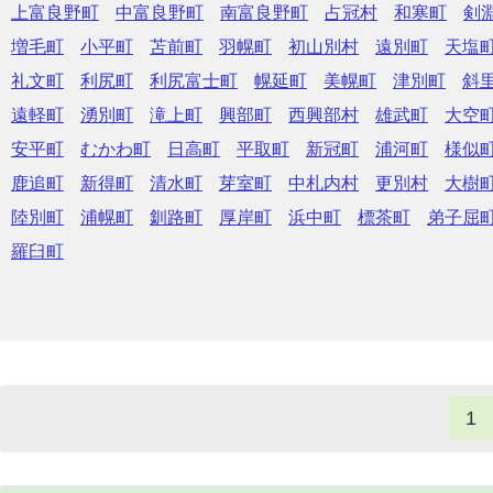
上富良野町
中富良野町
南富良野町
占冠村
和寒町
剣
増毛町
小平町
苫前町
羽幌町
初山別村
遠別町
天塩
礼文町
利尻町
利尻富士町
幌延町
美幌町
津別町
斜
遠軽町
湧別町
滝上町
興部町
西興部村
雄武町
大空
安平町
むかわ町
日高町
平取町
新冠町
浦河町
様似
鹿追町
新得町
清水町
芽室町
中札内村
更別村
大樹
陸別町
浦幌町
釧路町
厚岸町
浜中町
標茶町
弟子屈
羅臼町
1