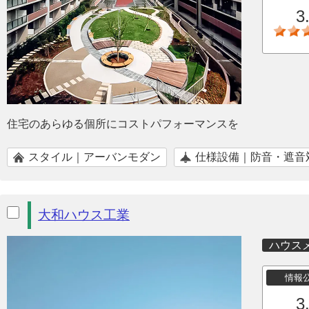
3
住宅のあらゆる個所にコストパフォーマンスを
スタイル｜アーバンモダン
仕様設備｜防音・遮音
大和ハウス工業
ハウス
情報
3