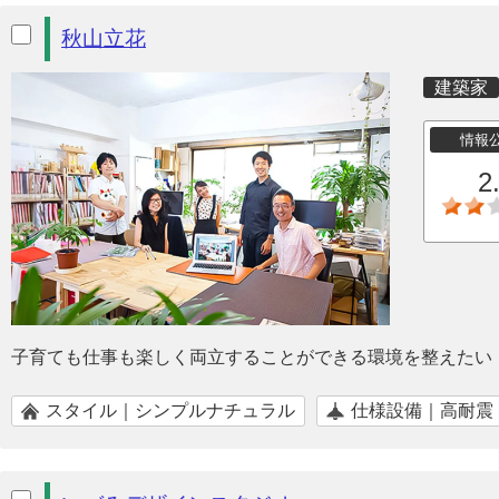
秋山立花
建築家
情報
2
子育ても仕事も楽しく両立することができる環境を整えたい
スタイル｜シンプルナチュラル
仕様設備｜高耐震