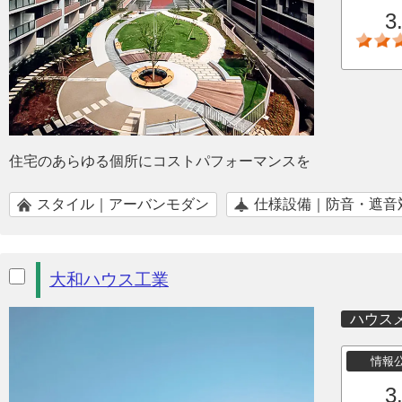
3
住宅のあらゆる個所にコストパフォーマンスを
スタイル｜アーバンモダン
仕様設備｜防音・遮音
大和ハウス工業
ハウス
情報
3