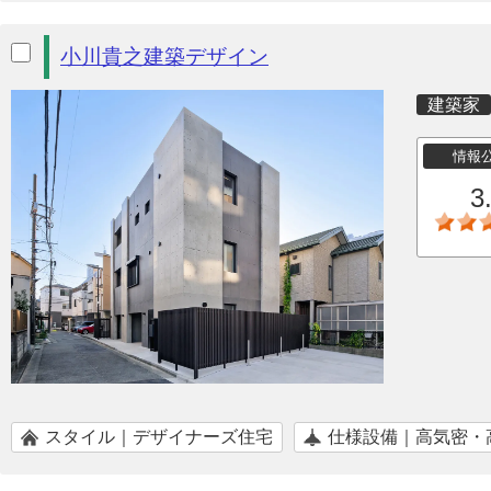
小川貴之建築デザイン
建築家
情報
3
スタイル｜デザイナーズ住宅
仕様設備｜高気密・