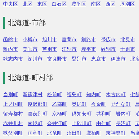
中央区
北区
東区
白石区
豊平区
南区
西区
厚別区
北海道-市部
函館市
小樽市
旭川市
室蘭市
釧路市
帯広市
北見市
稚内市
美唄市
芦別市
江別市
赤平市
紋別市
士別市
歌志内市
深川市
富良野市
登別市
恵庭市
伊達市
北
北海道-町村部
当別町
新篠津村
松前町
福島町
知内町
木古内町
七
上ノ国町
厚沢部町
乙部町
奥尻町
今金町
せたな町
留寿都村
喜茂別町
京極町
倶知安町
共和町
岩内町
赤井川村
南幌町
奈井江町
上砂川町
由仁町
長沼町
秩父別町
雨竜町
北竜町
沼田町
鷹栖町
東神楽町
当