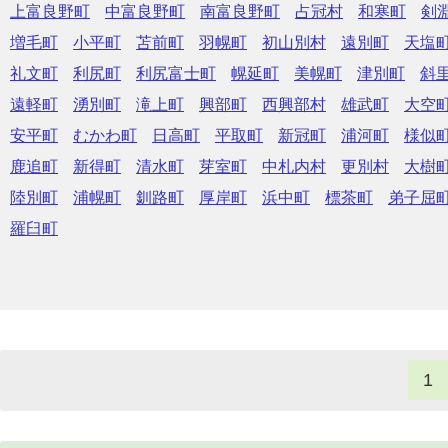
上富良野町
中富良野町
南富良野町
占冠村
和寒町
剣
増毛町
小平町
苫前町
羽幌町
初山別村
遠別町
天塩
礼文町
利尻町
利尻富士町
幌延町
美幌町
津別町
斜
遠軽町
湧別町
滝上町
興部町
西興部村
雄武町
大空
安平町
むかわ町
日高町
平取町
新冠町
浦河町
様似
鹿追町
新得町
清水町
芽室町
中札内村
更別村
大樹
陸別町
浦幌町
釧路町
厚岸町
浜中町
標茶町
弟子屈
羅臼町
1