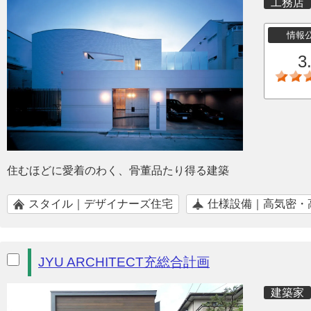
工務店
情報
3
住むほどに愛着のわく、骨董品たり得る建築
スタイル｜デザイナーズ住宅
仕様設備｜高気密・
JYU ARCHITECT充総合計画
建築家