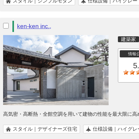
スタイル｜シンプルモダン
仕様設備｜ハイグレー
ken-ken inc.,
建築家
情報
5
高気密・高断熱・全館空調を用いて建物の性能を最大限に高
スタイル｜デザイナーズ住宅
仕様設備｜ハイグレ