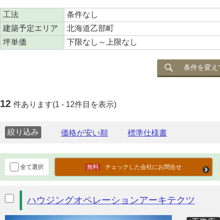
工法
条件なし
建築予定エリア
北海道乙部町
坪単価
下限なし～上限なし
条件を変え
12
件あります(1 - 12件目を表示)
絞り込み
全て選択
チェックした会社にお問合せ
ハウジングオペレーションアーキテクツ