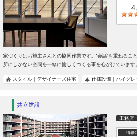
4
家づくりはお施主さんとの協同作業です。‘会話’を重ねるこ
所にしかない空間を一緒に愉しくつくる事を心がけています
スタイル｜デザイナーズ住宅
仕様設備｜ハイグレ
共立建設
工務店
情報