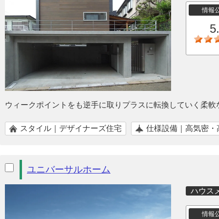
情報
5
ウィークポイントをも逆手に取りプラスに転換していく柔軟
スタイル｜デザイナーズ住宅
仕様設備｜高気密・
ユニバーサルホーム
ハウス
情報