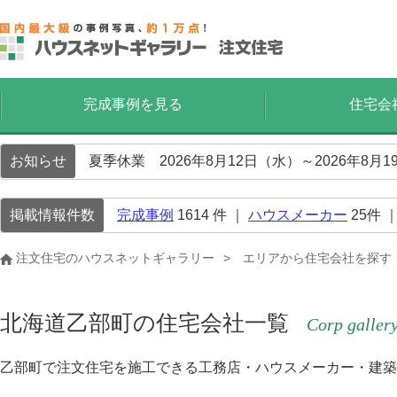
完成事例を見る
住宅会
お知らせ
夏季休業 2026年8月12日（水）～2026年8
掲載情報件数
完成事例
1614
件 ｜
ハウスメーカー
25
件 
注文住宅のハウスネットギャラリー
エリアから住宅会社を探す
北海道乙部町の住宅会社一覧
Corp galler
乙部町で注文住宅を施工できる工務店・ハウスメーカー・建築