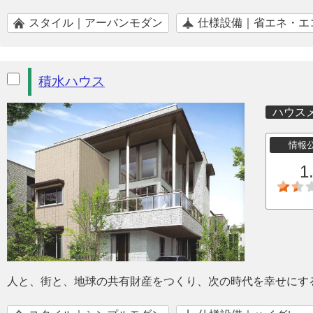
スタイル｜アーバンモダン
仕様設備｜省エネ・エ
積水ハウス
ハウス
情報
1
人と、街と、地球の共有財産をつくり、次の時代を幸せにす