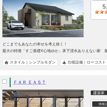
5
どこまでもあなたの幸せを考え抜く！
最大の特徴「すご基礎X心地ゆか」床下浸水ありえない家 
スタイル｜シンプルモダン
仕様設備｜ローコスト
ＦＡＲ ＥＡＳＴ
建築家
情報