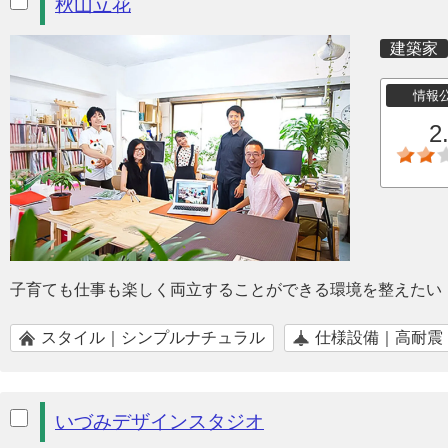
秋山立花
建築家
情報
2
子育ても仕事も楽しく両立することができる環境を整えたい
スタイル｜シンプルナチュラル
仕様設備｜高耐震
いづみデザインスタジオ