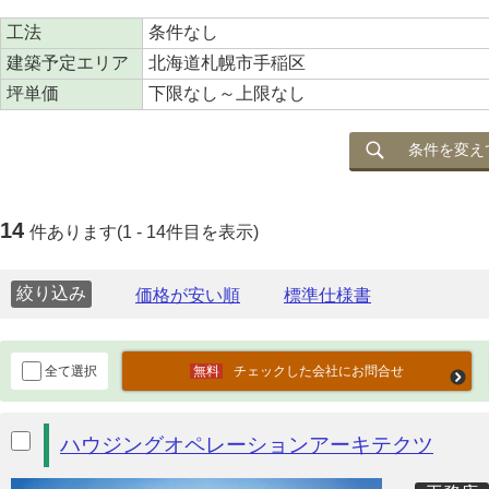
工法
条件なし
建築予定エリア
北海道札幌市手稲区
坪単価
下限なし～上限なし
条件を変え
14
件あります(1 - 14件目を表示)
絞り込み
全て選択
チェックした会社にお問合せ
ハウジングオペレーションアーキテクツ