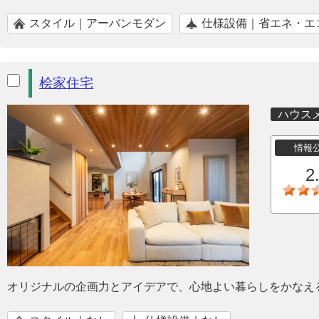
スタイル｜アーバンモダン
仕様設備｜省エネ・エ
桧家住宅
ハウス
情報
2
オリジナルの企画力とアイデアで、心地よい暮らしをかなえ