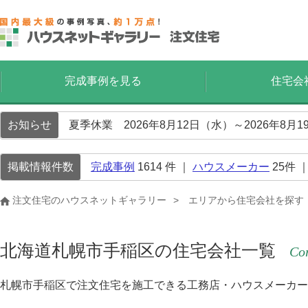
完成事例を見る
住宅会
お知らせ
夏季休業 2026年8月12日（水）～2026年8
掲載情報件数
完成事例
1614
件 ｜
ハウスメーカー
25
件 
注文住宅のハウスネットギャラリー
エリアから住宅会社を探す
北海道札幌市手稲区の住宅会社一覧
Cor
札幌市手稲区で注文住宅を施工できる工務店・ハウスメーカー