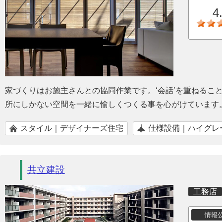
4
家づくりはお施主さんとの協同作業です。‘会話’を重ねるこ
所にしかない空間を一緒に愉しくつくる事を心がけています
スタイル｜デザイナーズ住宅
仕様設備｜ハイグレ
共立建設
工務店
情報