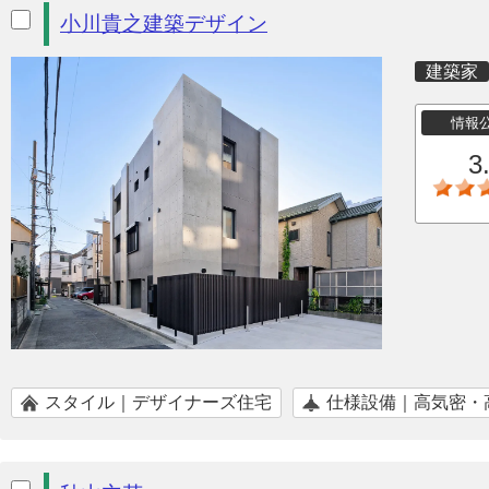
小川貴之建築デザイン
建築家
情報
3
スタイル｜デザイナーズ住宅
仕様設備｜高気密・