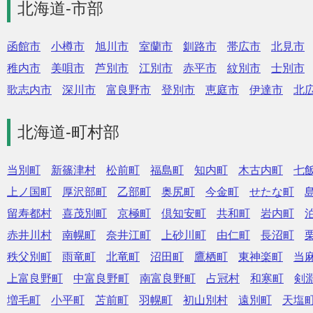
北海道-市部
函館市
小樽市
旭川市
室蘭市
釧路市
帯広市
北見市
稚内市
美唄市
芦別市
江別市
赤平市
紋別市
士別市
歌志内市
深川市
富良野市
登別市
恵庭市
伊達市
北
北海道-町村部
当別町
新篠津村
松前町
福島町
知内町
木古内町
七
上ノ国町
厚沢部町
乙部町
奥尻町
今金町
せたな町
留寿都村
喜茂別町
京極町
倶知安町
共和町
岩内町
赤井川村
南幌町
奈井江町
上砂川町
由仁町
長沼町
秩父別町
雨竜町
北竜町
沼田町
鷹栖町
東神楽町
当
上富良野町
中富良野町
南富良野町
占冠村
和寒町
剣
増毛町
小平町
苫前町
羽幌町
初山別村
遠別町
天塩