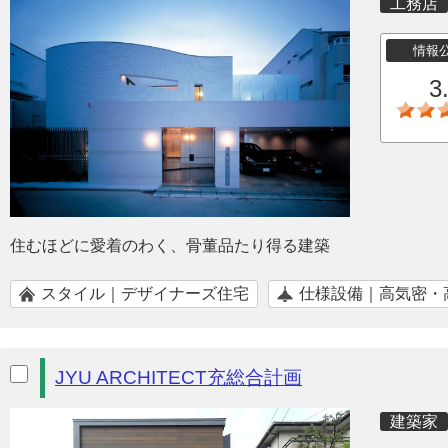
工務店
情報
3
住むほどに愛着のわく、骨董品たり得る建築
スタイル｜デザイナーズ住宅
仕様設備｜高気密・
JYU ARCHITECT充総合計画
建築家