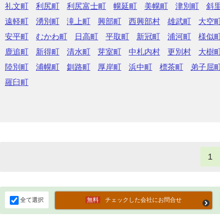
礼文町
利尻町
利尻富士町
幌延町
美幌町
津別町
斜
遠軽町
湧別町
滝上町
興部町
西興部村
雄武町
大空
安平町
むかわ町
日高町
平取町
新冠町
浦河町
様似
鹿追町
新得町
清水町
芽室町
中札内村
更別村
大樹
陸別町
浦幌町
釧路町
厚岸町
浜中町
標茶町
弟子屈
羅臼町
1
全て選択
チェックした会社にお問合せ