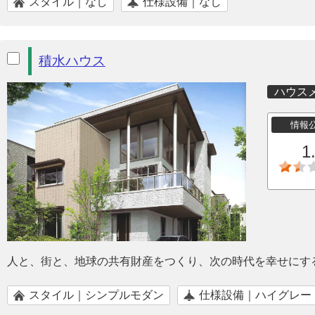
スタイル｜なし
仕様設備｜なし
積水ハウス
ハウス
情報
1
人と、街と、地球の共有財産をつくり、次の時代を幸せにす
スタイル｜シンプルモダン
仕様設備｜ハイグレー