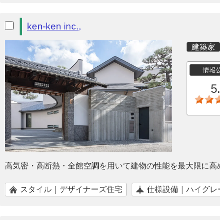
ken-ken inc.,
建築家
情報
5
高気密・高断熱・全館空調を用いて建物の性能を最大限に高
スタイル｜デザイナーズ住宅
仕様設備｜ハイグレ