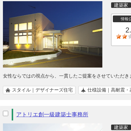
建築家
情報
2
女性ならではの視点から、一貫したご提案をさせていただき
スタイル｜デザイナーズ住宅
仕様設備｜高耐震・
アトリエ創一級建築士事務所
建築家