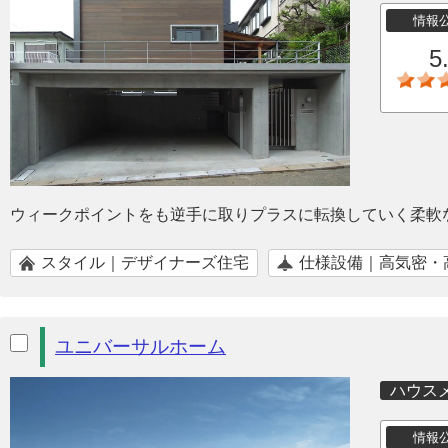
情報
5
ウィークポイントをも逆手に取りプラスに転換していく柔軟
スタイル｜デザイナーズ住宅
仕様設備｜高気密・
ユニバーサルホーム
ハウス
情報