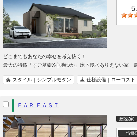
5
どこまでもあなたの幸せを考え抜く！
最大の特徴「すご基礎X心地ゆか」床下浸水ありえない家 
スタイル｜シンプルモダン
仕様設備｜ローコスト
ＦＡＲ ＥＡＳＴ
建築家
情報