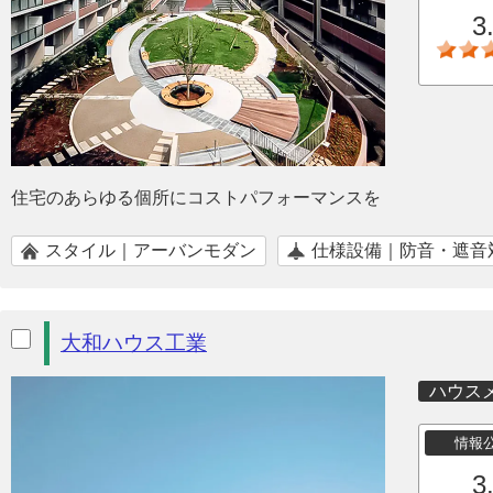
3
住宅のあらゆる個所にコストパフォーマンスを
スタイル｜アーバンモダン
仕様設備｜防音・遮音
大和ハウス工業
ハウス
情報
3