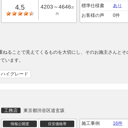
標準仕様書
あり
4.5
4203～4646
万
円
お客様の声
0件
を重ねることで見えてくるものを大切にし、そのお施主さんとそ
けています。
｜ハイグレード
工務店
東京都渋谷区道玄坂
施工事例
16件
情報公開度
目安価格帯