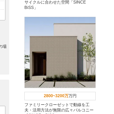
サイクルに合わせた空間「SINCE
BiSS」
の場
2800~3200万
万円
ファミリークローゼットで動線を工
夫・活用方法が無限の広々バルコニー