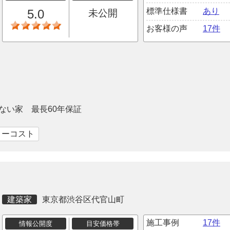
標準仕様書
あり
5.0
未公開
お客様の声
17件
ない家 最長60年保証
ローコスト
建築家
東京都渋谷区代官山町
施工事例
17件
情報公開度
目安価格帯