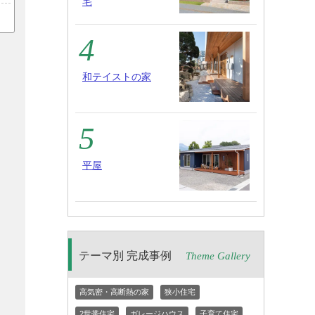
宅
和テイストの家
平屋
テーマ別 完成事例
Theme Gallery
高気密・高断熱の家
狭小住宅
2世帯住宅
ガレージハウス
子育て住宅