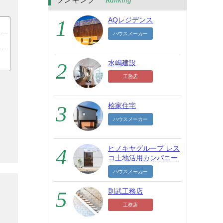
Ranking
AQレジデンス
ハウスメーカー
水嶋建設
工務店
桧家住宅
ハウスメーカー
ヒノキヤグループ レス
コ土地活用カンパニー
ハウスメーカー
則武工務店
工務店