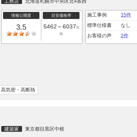
工務店
北海道札幌市中央区北4条西
施工事例
15件
情報公開度
目安価格帯
標準仕様書
なし
3.5
5462～6037
万
円
お客様の声
2件
｜高気密・高断熱
建築家
東京都目黒区中根