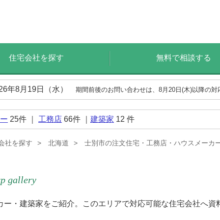
住宅会社を探す
無料で相談する
026年8月19日（水）
期間前後のお問い合わせは、8月20日(木)以降の
ー
25
件 ｜
工務店
66
件 ｜
建築家
12
件
会社を探す
北海道
士別市の注文住宅・工務店・ハウスメーカ
p gallery
カー・建築家をご紹介。このエリアで対応可能な住宅会社へ資