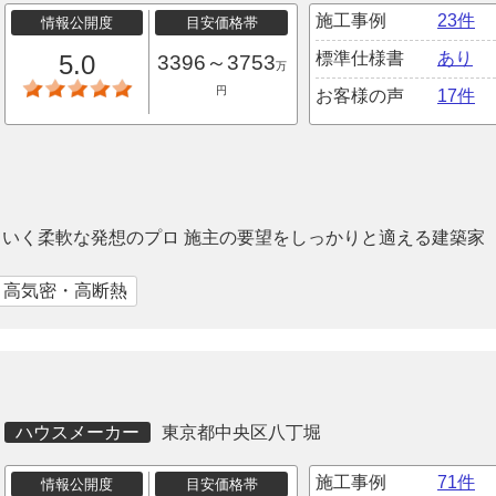
施工事例
23件
情報公開度
目安価格帯
標準仕様書
あり
5.0
3396～3753
万
円
お客様の声
17件
いく柔軟な発想のプロ 施主の要望をしっかりと適える建築家
｜高気密・高断熱
ハウスメーカー
東京都中央区八丁堀
施工事例
71件
情報公開度
目安価格帯