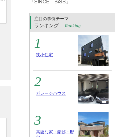
「SINCE BiSS」
注目の事例テーマ
ランキング
Ranking
狭小住宅
ガレージハウス
高級な家・豪邸・邸