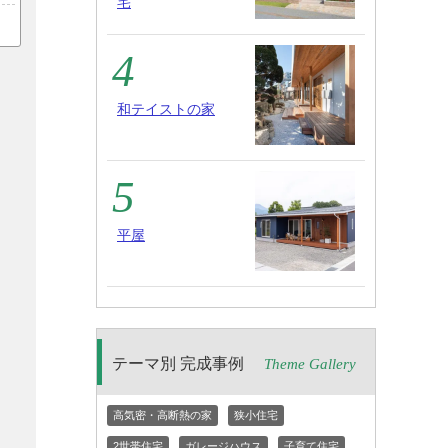
宅
和テイストの家
平屋
テーマ別 完成事例
Theme Gallery
高気密・高断熱の家
狭小住宅
2世帯住宅
ガレージハウス
子育て住宅