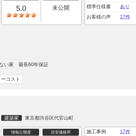
標準仕様書
あり
5.0
未公開
お客様の声
17件
ない家 最長60年保証
ローコスト
建築家
東京都渋谷区代官山町
施工事例
17件
情報公開度
目安価格帯