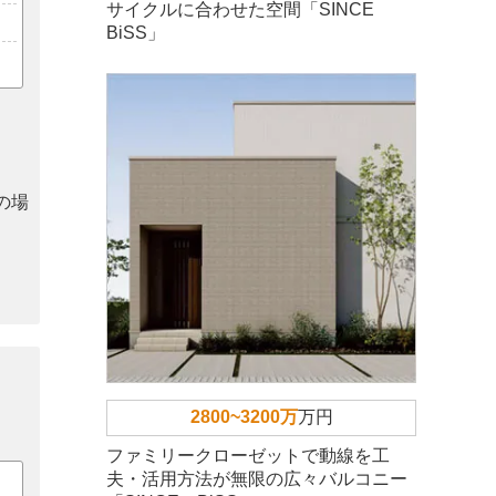
サイクルに合わせた空間「SINCE
BiSS」
の場
2800~3200万
万円
ファミリークローゼットで動線を工
夫・活用方法が無限の広々バルコニー