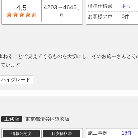
標準仕様書
あり
4.5
4203～4646
万
円
お客様の声
0件
を重ねることで見えてくるものを大切にし、そのお施主さんとそ
けています。
｜ハイグレード
工務店
東京都渋谷区道玄坂
施工事例
16件
情報公開度
目安価格帯