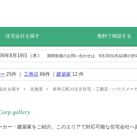
住宅会社を探す
無料で相談する
026年8月19日（水）
期間前後のお問い合わせは、8月20日(木)以降の
ー
25
件 ｜
工務店
66
件 ｜
建築家
12
件
会社を探す
北海道
奈井江町の注文住宅・工務店・ハウスメー
Corp gallery
ーカー・建築家をご紹介。このエリアで対応可能な住宅会社へ