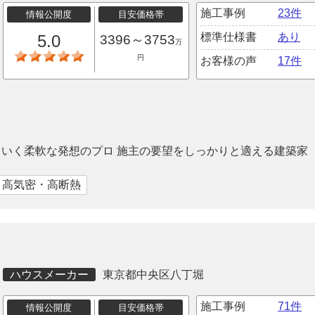
施工事例
23件
情報公開度
目安価格帯
標準仕様書
あり
5.0
3396～3753
万
円
お客様の声
17件
いく柔軟な発想のプロ 施主の要望をしっかりと適える建築家
｜高気密・高断熱
ハウスメーカー
東京都中央区八丁堀
施工事例
71件
情報公開度
目安価格帯