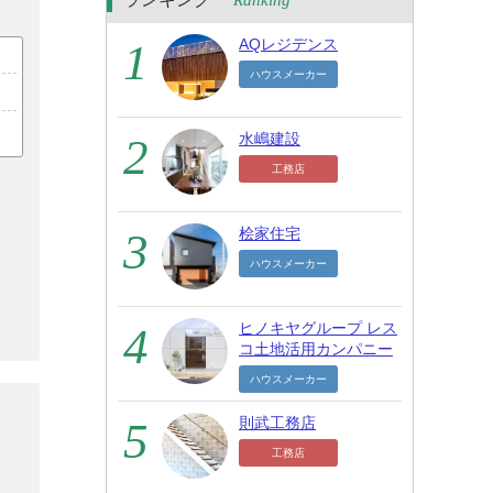
Ranking
AQレジデンス
ハウスメーカー
水嶋建設
工務店
桧家住宅
ハウスメーカー
ヒノキヤグループ レス
コ土地活用カンパニー
ハウスメーカー
則武工務店
工務店