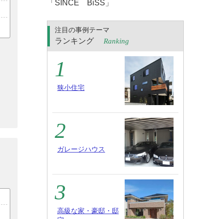
「SINCE BiSS」
注目の事例テーマ
ランキング
Ranking
狭小住宅
ガレージハウス
高級な家・豪邸・邸