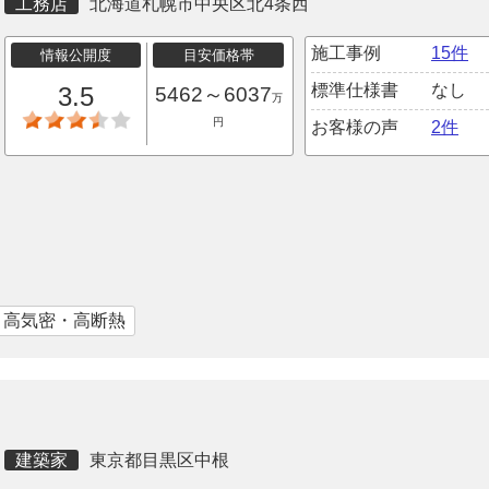
工務店
北海道札幌市中央区北4条西
施工事例
15件
情報公開度
目安価格帯
標準仕様書
なし
3.5
5462～6037
万
円
お客様の声
2件
｜高気密・高断熱
建築家
東京都目黒区中根