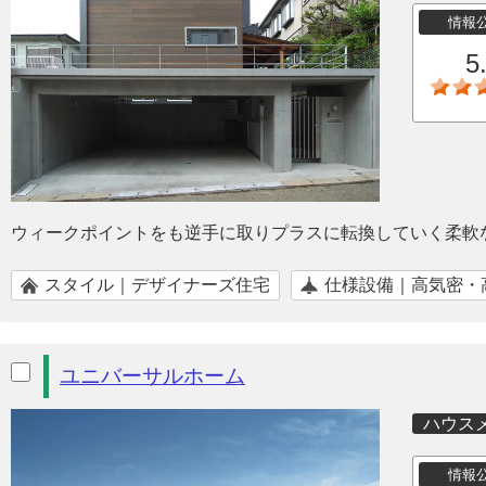
情報
5
ウィークポイントをも逆手に取りプラスに転換していく柔軟
スタイル｜デザイナーズ住宅
仕様設備｜高気密・
ユニバーサルホーム
ハウス
情報