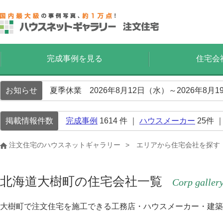
完成事例を見る
住宅会
お知らせ
夏季休業 2026年8月12日（水）～2026年8
掲載情報件数
完成事例
1614
件 ｜
ハウスメーカー
25
件 
注文住宅のハウスネットギャラリー
エリアから住宅会社を探す
北海道大樹町の住宅会社一覧
Corp galler
大樹町で注文住宅を施工できる工務店・ハウスメーカー・建築