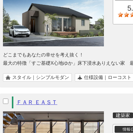
5
どこまでもあなたの幸せを考え抜く！
最大の特徴「すご基礎X心地ゆか」床下浸水ありえない家 
スタイル｜シンプルモダン
仕様設備｜ローコスト
ＦＡＲ ＥＡＳＴ
建築家
情報