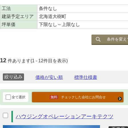
工法
条件なし
建築予定エリア
北海道大樹町
坪単価
下限なし～上限なし
条件を変え
12
件あります(1 - 12件目を表示)
絞り込み
全て選択
チェックした会社にお問合せ
ハウジングオペレーションアーキテクツ