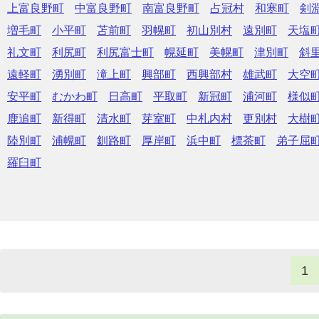
上富良野町
中富良野町
南富良野町
占冠村
和寒町
剣
増毛町
小平町
苫前町
羽幌町
初山別村
遠別町
天塩
礼文町
利尻町
利尻富士町
幌延町
美幌町
津別町
斜
遠軽町
湧別町
滝上町
興部町
西興部村
雄武町
大空
安平町
むかわ町
日高町
平取町
新冠町
浦河町
様似
鹿追町
新得町
清水町
芽室町
中札内村
更別村
大樹
陸別町
浦幌町
釧路町
厚岸町
浜中町
標茶町
弟子屈
羅臼町
1