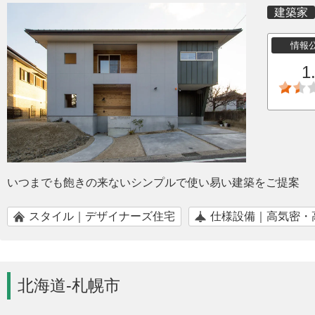
建築家
情報
1
いつまでも飽きの来ないシンプルで使い易い建築をご提案
スタイル｜デザイナーズ住宅
仕様設備｜高気密・
北海道-札幌市