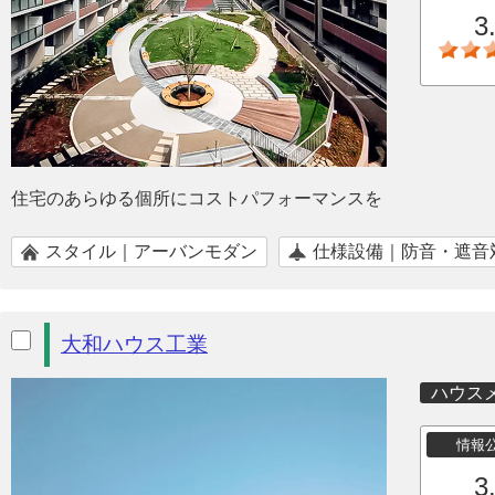
3
住宅のあらゆる個所にコストパフォーマンスを
スタイル｜アーバンモダン
仕様設備｜防音・遮音
大和ハウス工業
ハウス
情報
3