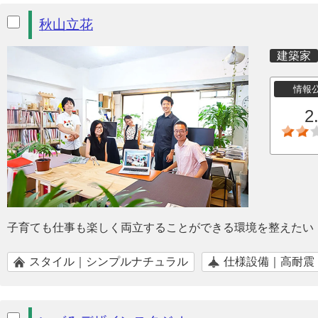
秋山立花
建築家
情報
2
子育ても仕事も楽しく両立することができる環境を整えたい
スタイル｜シンプルナチュラル
仕様設備｜高耐震