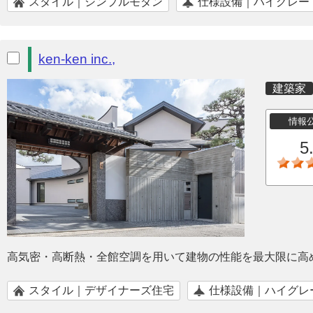
スタイル｜シンプルモダン
仕様設備｜ハイグレー
ken-ken inc.,
建築家
情報
5
高気密・高断熱・全館空調を用いて建物の性能を最大限に高
スタイル｜デザイナーズ住宅
仕様設備｜ハイグレ