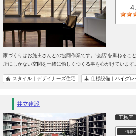
4
家づくりはお施主さんとの協同作業です。‘会話’を重ねるこ
所にしかない空間を一緒に愉しくつくる事を心がけています
スタイル｜デザイナーズ住宅
仕様設備｜ハイグレ
共立建設
工務店
情報