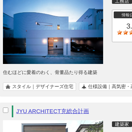
工務店
情報
3
住むほどに愛着のわく、骨董品たり得る建築
スタイル｜デザイナーズ住宅
仕様設備｜高気密・
JYU ARCHITECT充総合計画
建築家