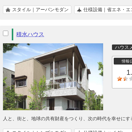
スタイル｜アーバンモダン
仕様設備｜省エネ・エ
積水ハウス
ハウス
情報
1
人と、街と、地球の共有財産をつくり、次の時代を幸せにす