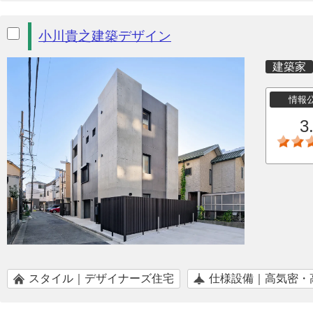
小川貴之建築デザイン
建築家
情報
3
スタイル｜デザイナーズ住宅
仕様設備｜高気密・