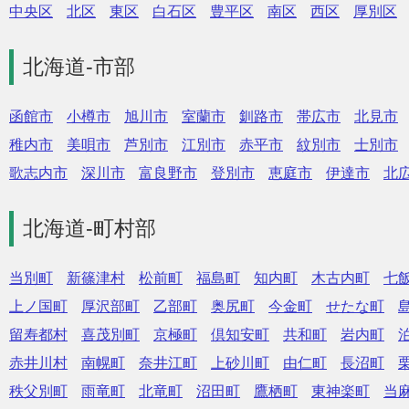
中央区
北区
東区
白石区
豊平区
南区
西区
厚別区
北海道-市部
函館市
小樽市
旭川市
室蘭市
釧路市
帯広市
北見市
稚内市
美唄市
芦別市
江別市
赤平市
紋別市
士別市
歌志内市
深川市
富良野市
登別市
恵庭市
伊達市
北
北海道-町村部
当別町
新篠津村
松前町
福島町
知内町
木古内町
七
上ノ国町
厚沢部町
乙部町
奥尻町
今金町
せたな町
留寿都村
喜茂別町
京極町
倶知安町
共和町
岩内町
赤井川村
南幌町
奈井江町
上砂川町
由仁町
長沼町
秩父別町
雨竜町
北竜町
沼田町
鷹栖町
東神楽町
当