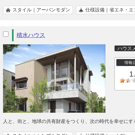
スタイル｜アーバンモダン
仕様設備｜省エネ・エ
積水ハウス
ハウス
情報
1
人と、街と、地球の共有財産をつくり、次の時代を幸せにす