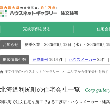
完成事例を見る
住宅会
お知らせ
夏季休業 2026年8月12日（水）～2026年8
掲載情報件数
完成事例
1614
件 ｜
ハウスメーカー
25
件 
注文住宅のハウスネットギャラリー
エリアから住宅会社を探す
北海道利尻町の住宅会社一覧
Corp galler
利尻町で注文住宅を施工できる工務店・ハウスメーカー・建築