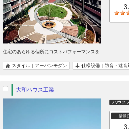
3
住宅のあらゆる個所にコストパフォーマンスを
スタイル｜アーバンモダン
仕様設備｜防音・遮音
大和ハウス工業
ハウス
情報
3