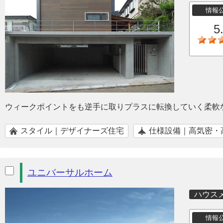
情報
5
ウィークポイントをも逆手に取りプラスに転換していく柔軟
スタイル｜デザイナーズ住宅
仕様設備｜高気密・
ユニバーサルホーム
ハウス
情報