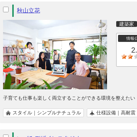
秋山立花
建築家
情報
2
子育ても仕事も楽しく両立することができる環境を整えたい
スタイル｜シンプルナチュラル
仕様設備｜高耐震