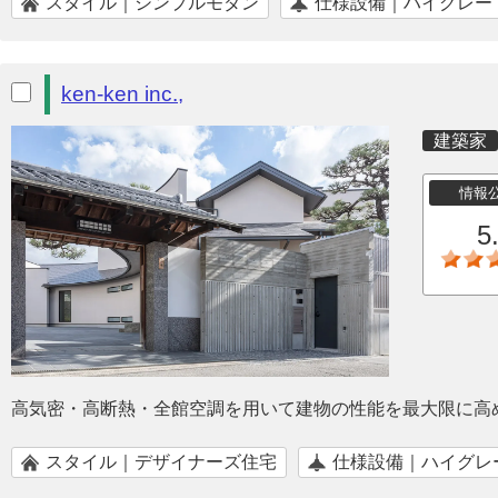
スタイル｜シンプルモダン
仕様設備｜ハイグレー
ken-ken inc.,
建築家
情報
5
高気密・高断熱・全館空調を用いて建物の性能を最大限に高
スタイル｜デザイナーズ住宅
仕様設備｜ハイグレ