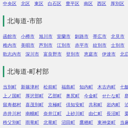
中央区
北区
東区
白石区
豊平区
南区
西区
厚別区
北海道-市部
函館市
小樽市
旭川市
室蘭市
釧路市
帯広市
北見市
稚内市
美唄市
芦別市
江別市
赤平市
紋別市
士別市
歌志内市
深川市
富良野市
登別市
恵庭市
伊達市
北
北海道-町村部
当別町
新篠津村
松前町
福島町
知内町
木古内町
七
上ノ国町
厚沢部町
乙部町
奥尻町
今金町
せたな町
留寿都村
喜茂別町
京極町
倶知安町
共和町
岩内町
赤井川村
南幌町
奈井江町
上砂川町
由仁町
長沼町
秩父別町
雨竜町
北竜町
沼田町
鷹栖町
東神楽町
当