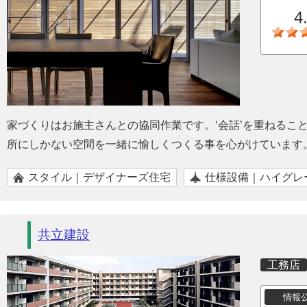
4
家づくりはお施主さんとの協同作業です。‘会話’を重ねるこ
所にしかない空間を一緒に愉しくつくる事を心がけています
スタイル｜デザイナーズ住宅
仕様設備｜ハイグレ
共立建設
工務店
情報