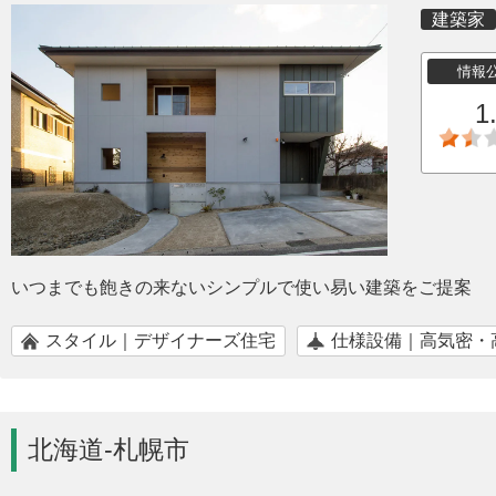
建築家
情報
1
いつまでも飽きの来ないシンプルで使い易い建築をご提案
スタイル｜デザイナーズ住宅
仕様設備｜高気密・
北海道-札幌市