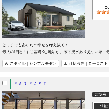
5
どこまでもあなたの幸せを考え抜く！
最大の特徴「すご基礎X心地ゆか」床下浸水ありえない家 
スタイル｜シンプルモダン
仕様設備｜ローコスト
ＦＡＲ ＥＡＳＴ
建築家
情報