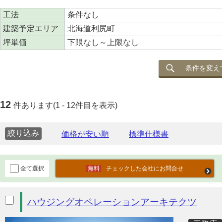
工法
条件なし
建築予定エリア
北海道利尻町
坪単価
下限なし～上限なし
条件を変え
12
件あります(1 - 12件目を表示)
絞り込み
全て選択
チェックした会社にお問合せ
ハウジングオペレーションアーキテクツ