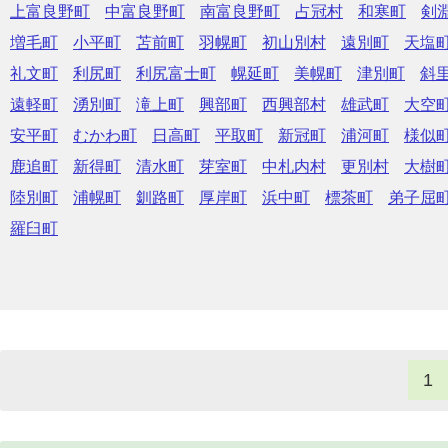
上富良野町
中富良野町
南富良野町
占冠村
和寒町
剣
増毛町
小平町
苫前町
羽幌町
初山別村
遠別町
天塩
礼文町
利尻町
利尻富士町
幌延町
美幌町
津別町
斜
遠軽町
湧別町
滝上町
興部町
西興部村
雄武町
大空
安平町
むかわ町
日高町
平取町
新冠町
浦河町
様似
鹿追町
新得町
清水町
芽室町
中札内村
更別村
大樹
陸別町
浦幌町
釧路町
厚岸町
浜中町
標茶町
弟子屈
羅臼町
1