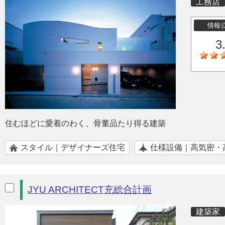
工務店
情報
3
住むほどに愛着のわく、骨董品たり得る建築
スタイル｜デザイナーズ住宅
仕様設備｜高気密・
JYU ARCHITECT充総合計画
建築家