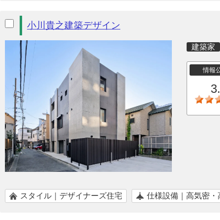
小川貴之建築デザイン
建築家
情報
3
スタイル｜デザイナーズ住宅
仕様設備｜高気密・