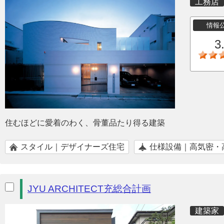
工務店
情報
3
住むほどに愛着のわく、骨董品たり得る建築
スタイル｜デザイナーズ住宅
仕様設備｜高気密・
JYU ARCHITECT充総合計画
建築家