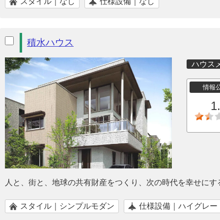
スタイル｜なし
仕様設備｜なし
積水ハウス
ハウス
情報
1
人と、街と、地球の共有財産をつくり、次の時代を幸せにす
スタイル｜シンプルモダン
仕様設備｜ハイグレー