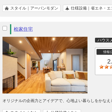
スタイル｜アーバンモダン
仕様設備｜省エネ・エ
桧家住宅
ハウス
情報
2
オリジナルの企画力とアイデアで、心地よい暮らしをかなえ