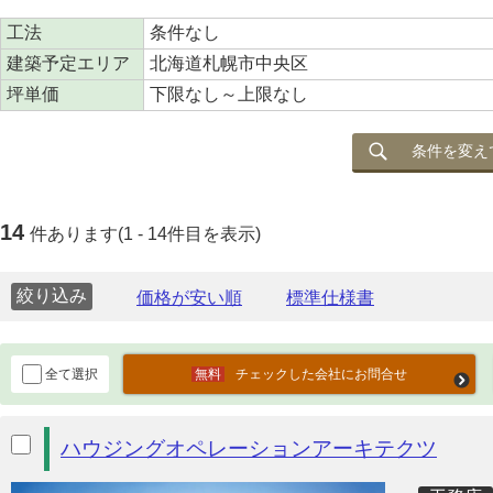
工法
条件なし
建築予定エリア
北海道札幌市中央区
坪単価
下限なし～上限なし
条件を変え
14
件あります(1 - 14件目を表示)
絞り込み
全て選択
チェックした会社にお問合せ
ハウジングオペレーションアーキテクツ