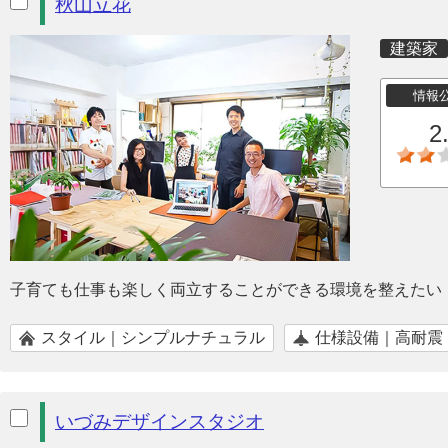
秋山立花
建築家
情報
2
子育ても仕事も楽しく両立することができる環境を整えたい
スタイル｜シンプルナチュラル
仕様設備｜高耐震
いづみデザインスタジオ