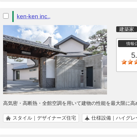
ken-ken inc.,
建築家
情報
5
高気密・高断熱・全館空調を用いて建物の性能を最大限に高
スタイル｜デザイナーズ住宅
仕様設備｜ハイグレ