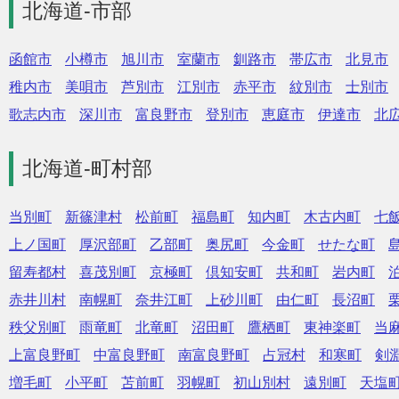
北海道-市部
函館市
小樽市
旭川市
室蘭市
釧路市
帯広市
北見市
稚内市
美唄市
芦別市
江別市
赤平市
紋別市
士別市
歌志内市
深川市
富良野市
登別市
恵庭市
伊達市
北
北海道-町村部
当別町
新篠津村
松前町
福島町
知内町
木古内町
七
上ノ国町
厚沢部町
乙部町
奥尻町
今金町
せたな町
留寿都村
喜茂別町
京極町
倶知安町
共和町
岩内町
赤井川村
南幌町
奈井江町
上砂川町
由仁町
長沼町
秩父別町
雨竜町
北竜町
沼田町
鷹栖町
東神楽町
当
上富良野町
中富良野町
南富良野町
占冠村
和寒町
剣
増毛町
小平町
苫前町
羽幌町
初山別村
遠別町
天塩