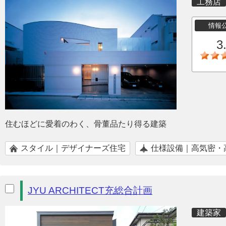
工務店
情報
3
住むほどに愛着のわく、骨董品たり得る建築
スタイル｜デザイナーズ住宅
仕様設備｜高気密・
JYU ARCHITECT充総合計画
建築家