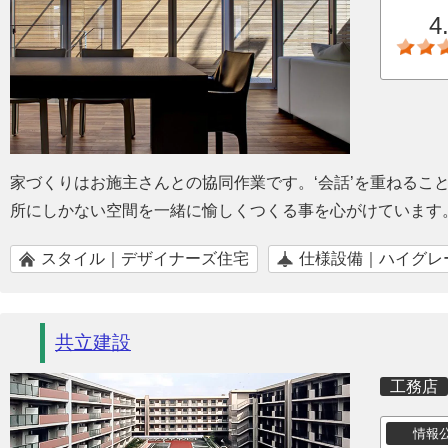
4
家づくりはお施主さんとの協同作業です。‘会話’を重ねるこ
所にしかない空間を一緒に愉しくつくる事を心がけています
スタイル｜デザイナーズ住宅
仕様設備｜ハイグレ
共立建設
工務店
情報