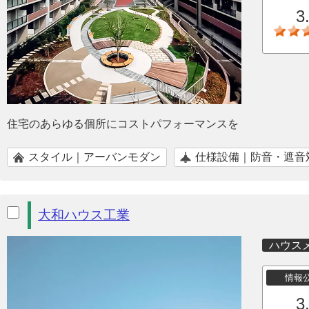
3
住宅のあらゆる個所にコストパフォーマンスを
スタイル｜アーバンモダン
仕様設備｜防音・遮音
大和ハウス工業
ハウス
情報
3