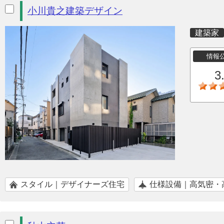
小川貴之建築デザイン
建築家
情報
3
スタイル｜デザイナーズ住宅
仕様設備｜高気密・