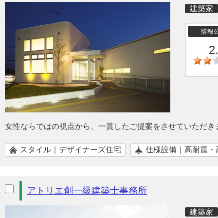
建築家
情報
2
女性ならではの視点から、一貫したご提案をさせていただき
スタイル｜デザイナーズ住宅
仕様設備｜高耐震・
アトリエ創一級建築士事務所
建築家