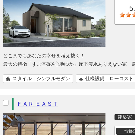
5
どこまでもあなたの幸せを考え抜く！
最大の特徴「すご基礎X心地ゆか」床下浸水ありえない家 
スタイル｜シンプルモダン
仕様設備｜ローコスト
ＦＡＲ ＥＡＳＴ
建築家
情報