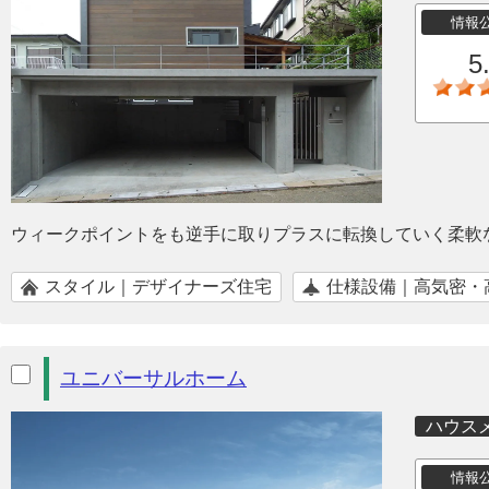
情報
5
ウィークポイントをも逆手に取りプラスに転換していく柔軟
スタイル｜デザイナーズ住宅
仕様設備｜高気密・
ユニバーサルホーム
ハウス
情報