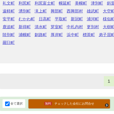
礼文町
利尻町
利尻富士町
幌延町
美幌町
津別町
斜
遠軽町
湧別町
滝上町
興部町
西興部村
雄武町
大空
安平町
むかわ町
日高町
平取町
新冠町
浦河町
様似
鹿追町
新得町
清水町
芽室町
中札内村
更別村
大樹
陸別町
浦幌町
釧路町
厚岸町
浜中町
標茶町
弟子屈
羅臼町
1
全て選択
チェックした会社にお問合せ