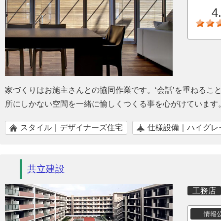
4
家づくりはお施主さんとの協同作業です。‘会話’を重ねるこ
所にしかない空間を一緒に愉しくつくる事を心がけています
スタイル｜デザイナーズ住宅
仕様設備｜ハイグレ
共立建設
工務店
情報