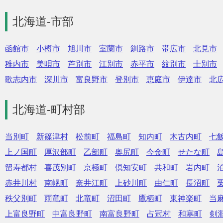
北海道-市部
函館市
小樽市
旭川市
室蘭市
釧路市
帯広市
北見市
稚内市
美唄市
芦別市
江別市
赤平市
紋別市
士別市
歌志内市
深川市
富良野市
登別市
恵庭市
伊達市
北
北海道-町村部
当別町
新篠津村
松前町
福島町
知内町
木古内町
七
上ノ国町
厚沢部町
乙部町
奥尻町
今金町
せたな町
留寿都村
喜茂別町
京極町
倶知安町
共和町
岩内町
赤井川村
南幌町
奈井江町
上砂川町
由仁町
長沼町
秩父別町
雨竜町
北竜町
沼田町
鷹栖町
東神楽町
当
上富良野町
中富良野町
南富良野町
占冠村
和寒町
剣