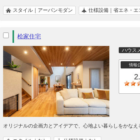
スタイル｜アーバンモダン
仕様設備｜省エネ・エ
桧家住宅
ハウス
情報
2
オリジナルの企画力とアイデアで、心地よい暮らしをかなえ