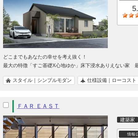
5
どこまでもあなたの幸せを考え抜く！
最大の特徴「すご基礎X心地ゆか」床下浸水ありえない家 
スタイル｜シンプルモダン
仕様設備｜ローコスト
ＦＡＲ ＥＡＳＴ
建築家
情報