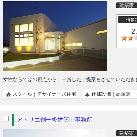
建築家
情報
2
女性ならではの視点から、一貫したご提案をさせていただき
スタイル｜デザイナーズ住宅
仕様設備｜高耐震・
アトリエ創一級建築士事務所
建築家