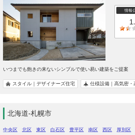
情報
1
いつまでも飽きの来ないシンプルで使い易い建築をご提案
スタイル｜デザイナーズ住宅
仕様設備｜高気密・
北海道-札幌市
中央区
北区
東区
白石区
豊平区
南区
西区
厚別区