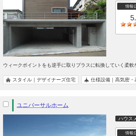
情報
5
ウィークポイントをも逆手に取りプラスに転換していく柔軟
スタイル｜デザイナーズ住宅
仕様設備｜高気密・
ユニバーサルホーム
ハウス
情報