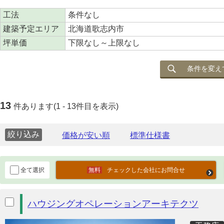
工法
条件なし
建築予定エリア
北海道歌志内市
坪単価
下限なし～上限なし
条件を変え
13
件あります(1 - 13件目を表示)
絞り込み
全て選択
チェックした会社にお問合せ
ハウジングオペレーションアーキテクツ