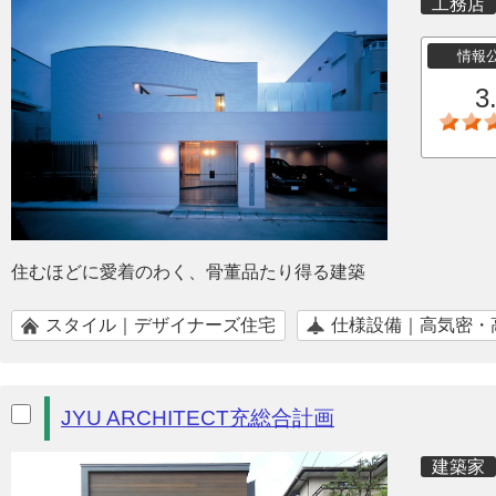
工務店
情報
3
住むほどに愛着のわく、骨董品たり得る建築
スタイル｜デザイナーズ住宅
仕様設備｜高気密・
JYU ARCHITECT充総合計画
建築家