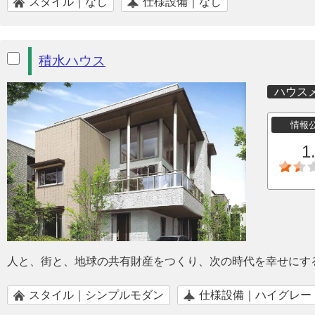
スタイル｜なし
仕様設備｜なし
積水ハウス
ハウス
情報
1
人と、街と、地球の共有財産をつくり、次の時代を幸せにす
スタイル｜シンプルモダン
仕様設備｜ハイグレー