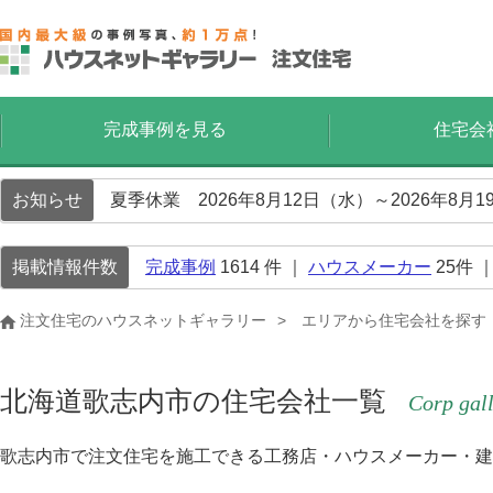
完成事例を見る
住宅会
お知らせ
夏季休業 2026年8月12日（水）～2026年8
掲載情報件数
完成事例
1614
件 ｜
ハウスメーカー
25
件 
注文住宅のハウスネットギャラリー
エリアから住宅会社を探す
北海道歌志内市の住宅会社一覧
Corp gal
歌志内市で注文住宅を施工できる工務店・ハウスメーカー・建