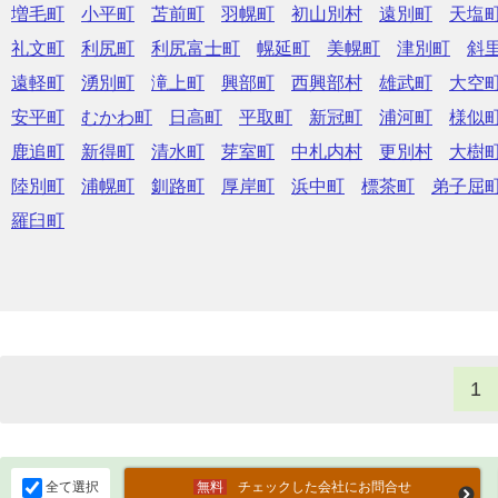
増毛町
小平町
苫前町
羽幌町
初山別村
遠別町
天塩
礼文町
利尻町
利尻富士町
幌延町
美幌町
津別町
斜
遠軽町
湧別町
滝上町
興部町
西興部村
雄武町
大空
安平町
むかわ町
日高町
平取町
新冠町
浦河町
様似
鹿追町
新得町
清水町
芽室町
中札内村
更別村
大樹
陸別町
浦幌町
釧路町
厚岸町
浜中町
標茶町
弟子屈
羅臼町
1
全て選択
チェックした会社にお問合せ