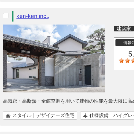
ken-ken inc.,
建築家
情報
5
高気密・高断熱・全館空調を用いて建物の性能を最大限に高
スタイル｜デザイナーズ住宅
仕様設備｜ハイグレ