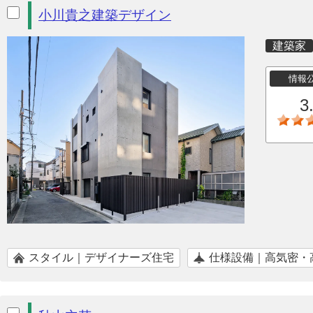
小川貴之建築デザイン
建築家
情報
3
スタイル｜デザイナーズ住宅
仕様設備｜高気密・