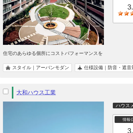
3
住宅のあらゆる個所にコストパフォーマンスを
スタイル｜アーバンモダン
仕様設備｜防音・遮音
大和ハウス工業
ハウス
情報
3