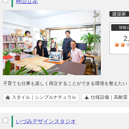
秋山立花
建築家
情報
2
子育ても仕事も楽しく両立することができる環境を整えたい
スタイル｜シンプルナチュラル
仕様設備｜高耐震
いづみデザインスタジオ