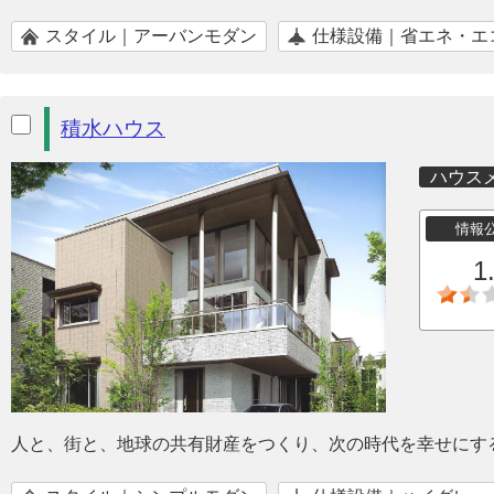
スタイル｜アーバンモダン
仕様設備｜省エネ・エ
積水ハウス
ハウス
情報
1
人と、街と、地球の共有財産をつくり、次の時代を幸せにす