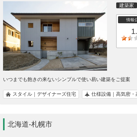
建築家
情報
1
いつまでも飽きの来ないシンプルで使い易い建築をご提案
スタイル｜デザイナーズ住宅
仕様設備｜高気密・
北海道-札幌市