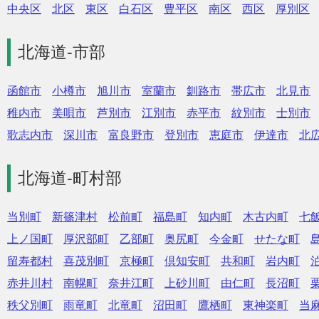
中央区
北区
東区
白石区
豊平区
南区
西区
厚別区
北海道-市部
函館市
小樽市
旭川市
室蘭市
釧路市
帯広市
北見市
稚内市
美唄市
芦別市
江別市
赤平市
紋別市
士別市
歌志内市
深川市
富良野市
登別市
恵庭市
伊達市
北
北海道-町村部
当別町
新篠津村
松前町
福島町
知内町
木古内町
七
上ノ国町
厚沢部町
乙部町
奥尻町
今金町
せたな町
留寿都村
喜茂別町
京極町
倶知安町
共和町
岩内町
赤井川村
南幌町
奈井江町
上砂川町
由仁町
長沼町
秩父別町
雨竜町
北竜町
沼田町
鷹栖町
東神楽町
当