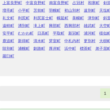
上富良野町
中富良野町
南富良野町
占冠村
和寒町
剣
増毛町
小平町
苫前町
羽幌町
初山別村
遠別町
天塩
礼文町
利尻町
利尻富士町
幌延町
美幌町
津別町
斜
遠軽町
湧別町
滝上町
興部町
西興部村
雄武町
大空
安平町
むかわ町
日高町
平取町
新冠町
浦河町
様似
鹿追町
新得町
清水町
芽室町
中札内村
更別村
大樹
陸別町
浦幌町
釧路町
厚岸町
浜中町
標茶町
弟子屈
羅臼町
1