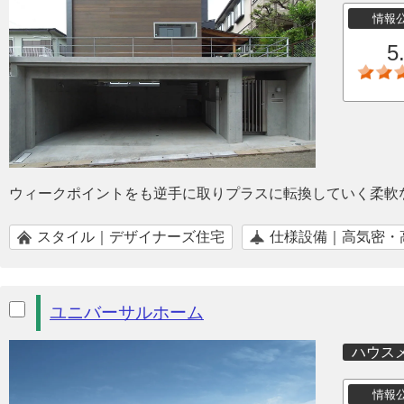
情報
5
ウィークポイントをも逆手に取りプラスに転換していく柔軟
スタイル｜デザイナーズ住宅
仕様設備｜高気密・
ユニバーサルホーム
ハウス
情報