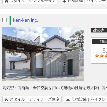
スタイル｜シンプルモダン
仕様設備｜ハイグレー
ken-ken inc.,
建築家
情報
5
高気密・高断熱・全館空調を用いて建物の性能を最大限に高
スタイル｜デザイナーズ住宅
仕様設備｜ハイグレ