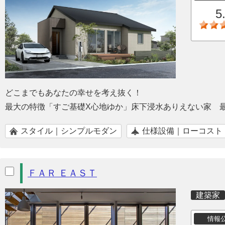
5
どこまでもあなたの幸せを考え抜く！
最大の特徴「すご基礎X心地ゆか」床下浸水ありえない家 
スタイル｜シンプルモダン
仕様設備｜ローコスト
ＦＡＲ ＥＡＳＴ
建築家
情報