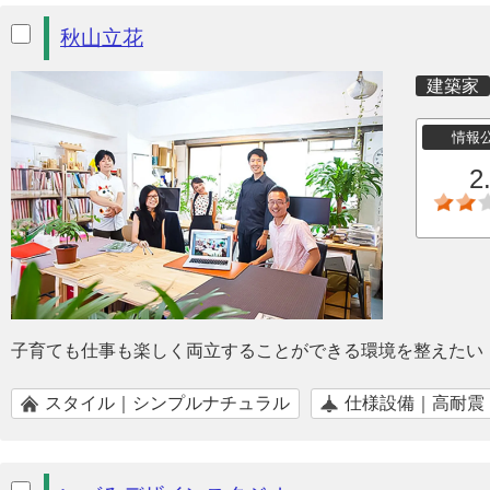
秋山立花
建築家
情報
2
子育ても仕事も楽しく両立することができる環境を整えたい
スタイル｜シンプルナチュラル
仕様設備｜高耐震