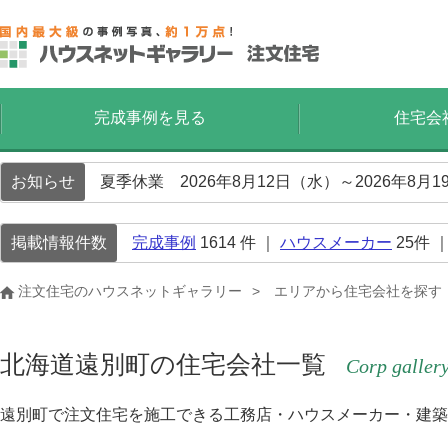
完成事例を見る
住宅会
お知らせ
夏季休業 2026年8月12日（水）～2026年8
掲載情報件数
完成事例
1614
件 ｜
ハウスメーカー
25
件 
注文住宅のハウスネットギャラリー
エリアから住宅会社を探す
北海道遠別町の住宅会社一覧
Corp galler
遠別町で注文住宅を施工できる工務店・ハウスメーカー・建築