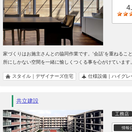
4
家づくりはお施主さんとの協同作業です。‘会話’を重ねるこ
所にしかない空間を一緒に愉しくつくる事を心がけています
スタイル｜デザイナーズ住宅
仕様設備｜ハイグレ
共立建設
工務店
情報