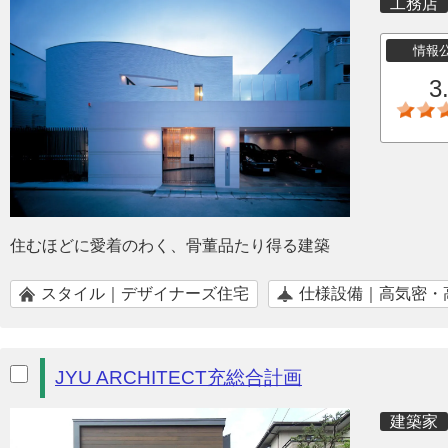
工務店
情報
3
住むほどに愛着のわく、骨董品たり得る建築
スタイル｜デザイナーズ住宅
仕様設備｜高気密・
JYU ARCHITECT充総合計画
建築家