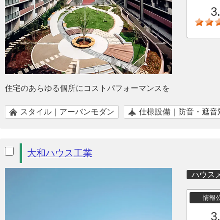
3
住宅のあらゆる個所にコストパフォーマンスを
スタイル｜アーバンモダン
仕様設備｜防音・遮音
大和ハウス工業
ハウス
情報
3