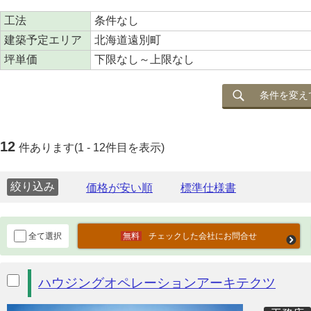
工法
条件なし
建築予定エリア
北海道遠別町
坪単価
下限なし～上限なし
条件を変え
12
件あります(1 - 12件目を表示)
絞り込み
全て選択
チェックした会社にお問合せ
ハウジングオペレーションアーキテクツ