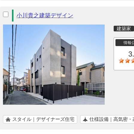
小川貴之建築デザイン
建築家
情報
3
スタイル｜デザイナーズ住宅
仕様設備｜高気密・