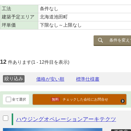
工法
条件なし
建築予定エリア
北海道池田町
坪単価
下限なし～上限なし
条件を変え
12
件あります(1 - 12件目を表示)
絞り込み
全て選択
チェックした会社にお問合せ
ハウジングオペレーションアーキテクツ