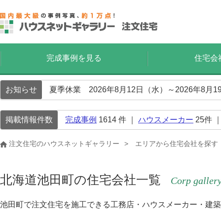
完成事例を見る
住宅会
お知らせ
夏季休業 2026年8月12日（水）～2026年8
掲載情報件数
完成事例
1614
件 ｜
ハウスメーカー
25
件 
注文住宅のハウスネットギャラリー
エリアから住宅会社を探す
北海道池田町の住宅会社一覧
Corp galler
池田町で注文住宅を施工できる工務店・ハウスメーカー・建築