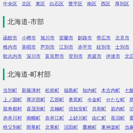
中央区
北区
東区
白石区
豊平区
南区
西区
厚別区
北海道-市部
函館市
小樽市
旭川市
室蘭市
釧路市
帯広市
北見市
稚内市
美唄市
芦別市
江別市
赤平市
紋別市
士別市
歌志内市
深川市
富良野市
登別市
恵庭市
伊達市
北
北海道-町村部
当別町
新篠津村
松前町
福島町
知内町
木古内町
七
上ノ国町
厚沢部町
乙部町
奥尻町
今金町
せたな町
留寿都村
喜茂別町
京極町
倶知安町
共和町
岩内町
赤井川村
南幌町
奈井江町
上砂川町
由仁町
長沼町
秩父別町
雨竜町
北竜町
沼田町
鷹栖町
東神楽町
当