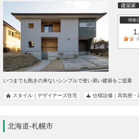
建築家
情報
1
いつまでも飽きの来ないシンプルで使い易い建築をご提案
スタイル｜デザイナーズ住宅
仕様設備｜高気密・
北海道-札幌市