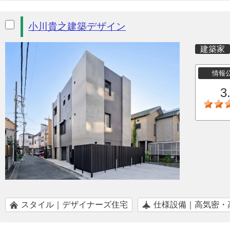
小川貴之建築デザイン
建築家
情報
3
スタイル｜デザイナーズ住宅
仕様設備｜高気密・