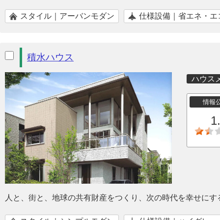
スタイル｜アーバンモダン
仕様設備｜省エネ・エ
積水ハウス
ハウス
情報
1
人と、街と、地球の共有財産をつくり、次の時代を幸せにす