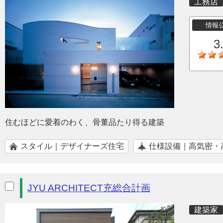
工務店
情報
3
住むほどに愛着のわく、骨董品たり得る建築
スタイル｜デザイナーズ住宅
仕様設備｜高気密・
JYU ARCHITECT充総合計画
建築家