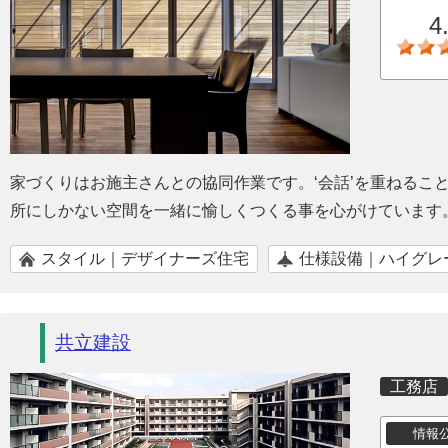
4
家づくりはお施主さんとの協同作業です。‘会話’を重ねるこ
所にしかない空間を一緒に愉しくつくる事を心がけています
スタイル｜デザイナーズ住宅
仕様設備｜ハイグレ
共立建設
工務店
情報