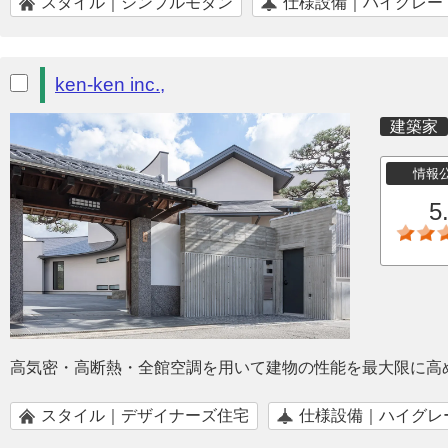
スタイル｜シンプルモダン
仕様設備｜ハイグレー
ken-ken inc.,
建築家
情報
5
高気密・高断熱・全館空調を用いて建物の性能を最大限に高
スタイル｜デザイナーズ住宅
仕様設備｜ハイグレ