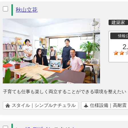
秋山立花
建築家
情報
2
子育ても仕事も楽しく両立することができる環境を整えたい
スタイル｜シンプルナチュラル
仕様設備｜高耐震