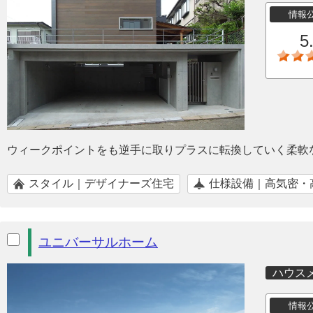
情報
5
ウィークポイントをも逆手に取りプラスに転換していく柔軟
スタイル｜デザイナーズ住宅
仕様設備｜高気密・
ユニバーサルホーム
ハウス
情報