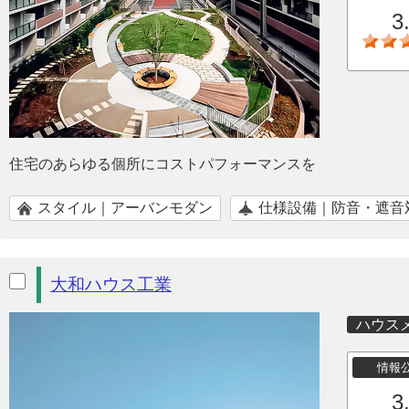
3
住宅のあらゆる個所にコストパフォーマンスを
スタイル｜アーバンモダン
仕様設備｜防音・遮音
大和ハウス工業
ハウス
情報
3