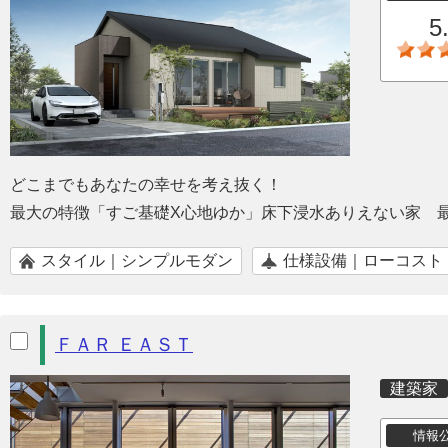
5
どこまでもあなたの幸せを考え抜く！
最大の特徴「すご基礎X心地ゆか」床下浸水ありえない家 
スタイル｜シンプルモダン
仕様設備｜ローコスト
ＦＡＲ ＥＡＳＴ
建築家
情報