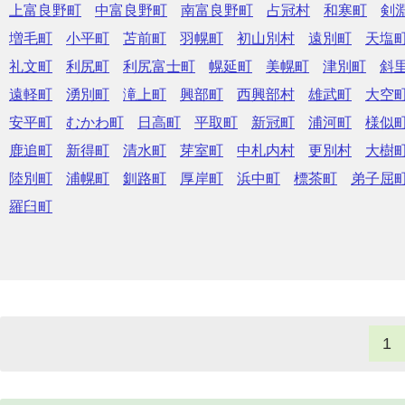
上富良野町
中富良野町
南富良野町
占冠村
和寒町
剣
増毛町
小平町
苫前町
羽幌町
初山別村
遠別町
天塩
礼文町
利尻町
利尻富士町
幌延町
美幌町
津別町
斜
遠軽町
湧別町
滝上町
興部町
西興部村
雄武町
大空
安平町
むかわ町
日高町
平取町
新冠町
浦河町
様似
鹿追町
新得町
清水町
芽室町
中札内村
更別村
大樹
陸別町
浦幌町
釧路町
厚岸町
浜中町
標茶町
弟子屈
羅臼町
1