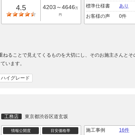
標準仕様書
あり
4.5
4203～4646
万
円
お客様の声
0件
を重ねることで見えてくるものを大切にし、そのお施主さんとそ
けています。
｜ハイグレード
工務店
東京都渋谷区道玄坂
施工事例
16件
情報公開度
目安価格帯