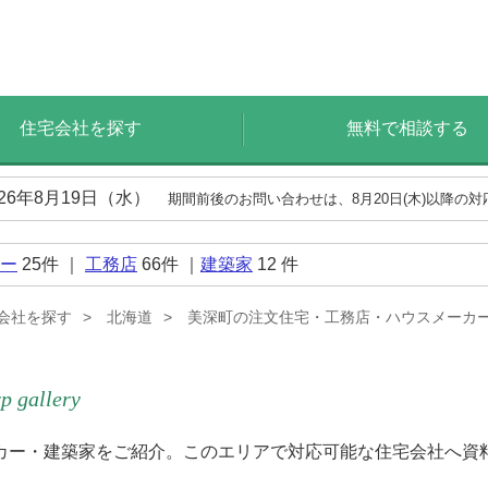
住宅会社を探す
無料で相談する
026年8月19日（水）
期間前後のお問い合わせは、8月20日(木)以降の
ー
25
件 ｜
工務店
66
件 ｜
建築家
12
件
会社を探す
北海道
美深町の注文住宅・工務店・ハウスメーカ
p gallery
カー・建築家をご紹介。このエリアで対応可能な住宅会社へ資