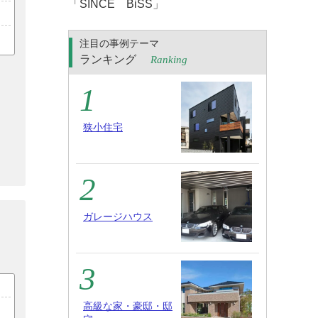
「SINCE BiSS」
注目の事例テーマ
ランキング
Ranking
狭小住宅
ガレージハウス
高級な家・豪邸・邸