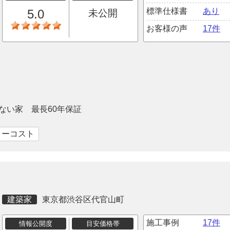
標準仕様書
あり
5.0
未公開
お客様の声
17件
ない家 最長60年保証
ローコスト
建築家
東京都渋谷区代官山町
施工事例
17件
情報公開度
目安価格帯