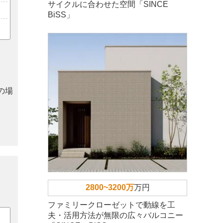
サイクルに合わせた空間「SINCE
BiSS」
の場
2800~3200万
万円
ファミリークローゼットで動線を工
夫・活用方法が無限の広々バルコニー