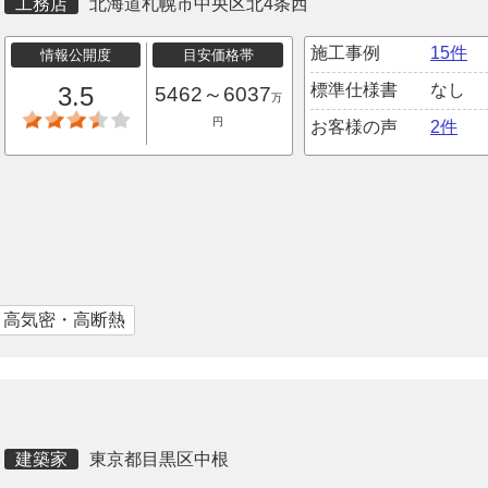
工務店
北海道札幌市中央区北4条西
施工事例
15件
情報公開度
目安価格帯
標準仕様書
なし
3.5
5462～6037
万
円
お客様の声
2件
｜高気密・高断熱
建築家
東京都目黒区中根