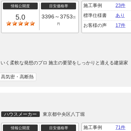
施工事例
23件
情報公開度
目安価格帯
標準仕様書
あり
5.0
3396～3753
万
円
お客様の声
17件
いく柔軟な発想のプロ 施主の要望をしっかりと適える建築家
｜高気密・高断熱
ハウスメーカー
東京都中央区八丁堀
施工事例
71件
情報公開度
目安価格帯