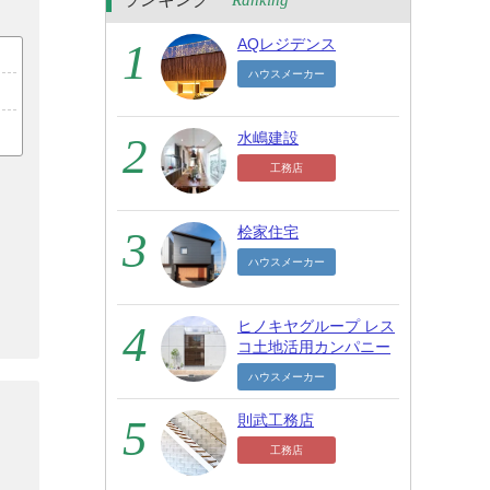
Ranking
AQレジデンス
ハウスメーカー
水嶋建設
工務店
桧家住宅
ハウスメーカー
ヒノキヤグループ レス
コ土地活用カンパニー
ハウスメーカー
則武工務店
工務店