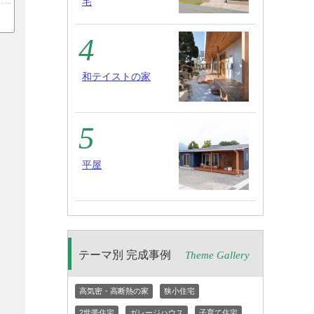
宅
和テイストの家
平屋
テーマ別 完成事例
Theme Gallery
高気密・高断熱の家
狭小住宅
2世帯住宅
ガレージハウス
子育て住宅