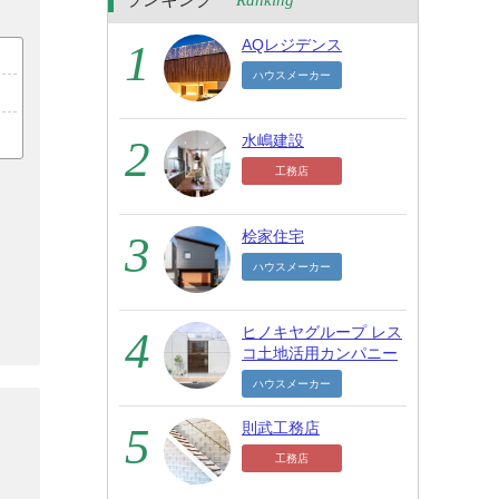
Ranking
AQレジデンス
ハウスメーカー
水嶋建設
工務店
桧家住宅
ハウスメーカー
ヒノキヤグループ レス
コ土地活用カンパニー
ハウスメーカー
則武工務店
工務店