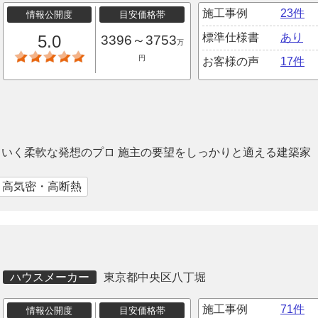
施工事例
23件
情報公開度
目安価格帯
標準仕様書
あり
5.0
3396～3753
万
円
お客様の声
17件
いく柔軟な発想のプロ 施主の要望をしっかりと適える建築家
｜高気密・高断熱
ハウスメーカー
東京都中央区八丁堀
施工事例
71件
情報公開度
目安価格帯