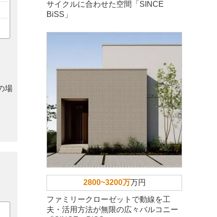
サイクルに合わせた空間「SINCE
BiSS」
の場
2800~3200万
万円
ファミリークローゼットで動線を工
夫・活用方法が無限の広々バルコニー