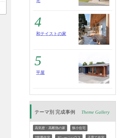
宅
和テイストの家
平屋
テーマ別 完成事例
Theme Gallery
高気密・高断熱の家
狭小住宅
2世帯住宅
ガレージハウス
子育て住宅