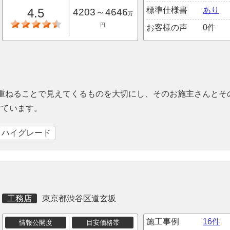
標準仕様書
あり
4.5
4203～4646
万
円
お客様の声
0件
を重ねることで見えてくるものを大切にし、そのお施主さんとそ
けています。
｜ハイグレード
工務店
東京都渋谷区道玄坂
施工事例
16件
情報公開度
目安価格帯