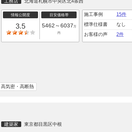
工務店
北海道札幌市中央区北4条西
施工事例
15件
情報公開度
目安価格帯
標準仕様書
なし
3.5
5462～6037
万
円
お客様の声
2件
｜高気密・高断熱
建築家
東京都目黒区中根