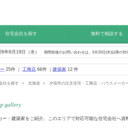
住宅会社を探す
無料で相談する
026年8月19日（水）
期間前後のお問い合わせは、8月20日(木)以降の
ー
25
件 ｜
工務店
66
件 ｜
建築家
12
件
会社を探す
北海道
夕張市の注文住宅・工務店・ハウスメーカ
p gallery
カー・建築家をご紹介。このエリアで対応可能な住宅会社へ資