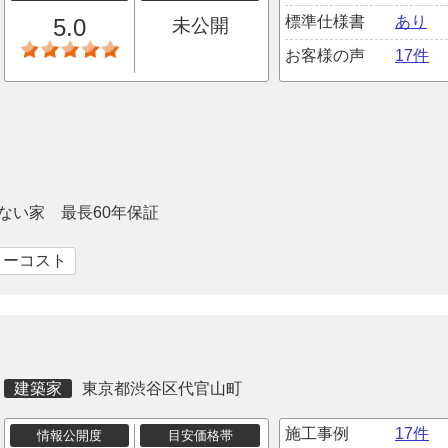
標準仕様書
あり
5.0
未公開
お客様の声
17件
ない家 最長60年保証
ローコスト
建築家
東京都渋谷区代官山町
施工事例
17件
情報公開度
目安価格帯