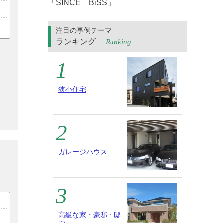
「SINCE BiSS」
注目の事例テーマ
ランキング
Ranking
狭小住宅
ガレージハウス
高級な家・豪邸・邸