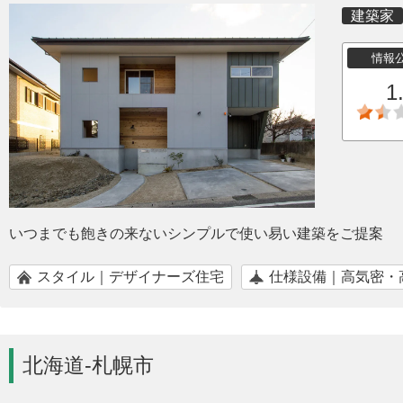
建築家
情報
1
いつまでも飽きの来ないシンプルで使い易い建築をご提案
スタイル｜デザイナーズ住宅
仕様設備｜高気密・
北海道-札幌市