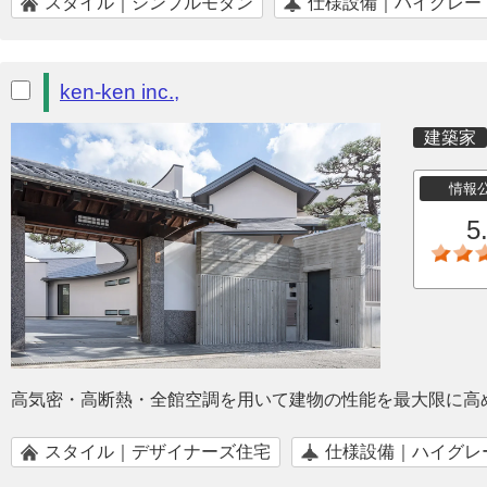
スタイル｜シンプルモダン
仕様設備｜ハイグレー
ken-ken inc.,
建築家
情報
5
高気密・高断熱・全館空調を用いて建物の性能を最大限に高
スタイル｜デザイナーズ住宅
仕様設備｜ハイグレ