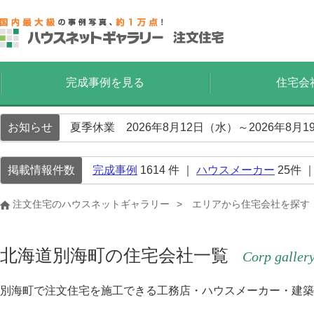
完成事例を見る
住宅会
お知らせ
夏季休業 2026年8月12日（水）～2026年8
掲載情報件数
完成事例
1614
件 ｜
ハウスメーカー
25
件 
注文住宅のハウスネットギャラリー
エリアから住宅会社を探す
北海道別海町の住宅会社一覧
Corp galler
別海町で注文住宅を施工できる工務店・ハウスメーカー・建築