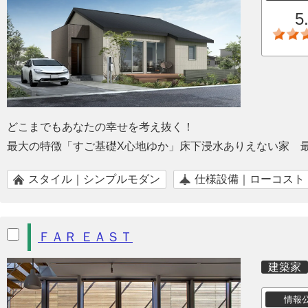
5
どこまでもあなたの幸せを考え抜く！
最大の特徴「すご基礎X心地ゆか」床下浸水ありえない家 
スタイル｜シンプルモダン
仕様設備｜ローコスト
ＦＡＲ ＥＡＳＴ
建築家
情報