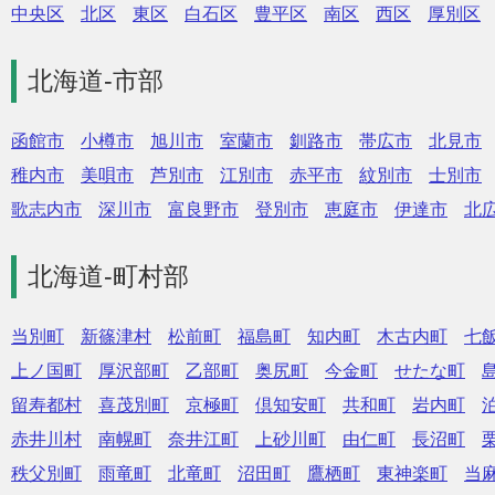
中央区
北区
東区
白石区
豊平区
南区
西区
厚別区
北海道-市部
函館市
小樽市
旭川市
室蘭市
釧路市
帯広市
北見市
稚内市
美唄市
芦別市
江別市
赤平市
紋別市
士別市
歌志内市
深川市
富良野市
登別市
恵庭市
伊達市
北
北海道-町村部
当別町
新篠津村
松前町
福島町
知内町
木古内町
七
上ノ国町
厚沢部町
乙部町
奥尻町
今金町
せたな町
留寿都村
喜茂別町
京極町
倶知安町
共和町
岩内町
赤井川村
南幌町
奈井江町
上砂川町
由仁町
長沼町
秩父別町
雨竜町
北竜町
沼田町
鷹栖町
東神楽町
当