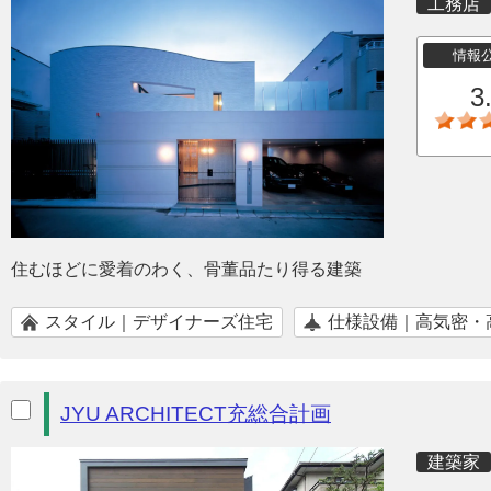
工務店
情報
3
住むほどに愛着のわく、骨董品たり得る建築
スタイル｜デザイナーズ住宅
仕様設備｜高気密・
JYU ARCHITECT充総合計画
建築家