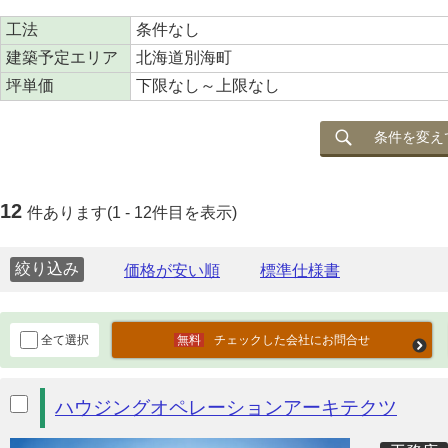
工法
条件なし
建築予定エリア
北海道別海町
坪単価
下限なし～上限なし
条件を変え
12
件あります(1 - 12件目を表示)
絞り込み
全て選択
チェックした会社にお問合せ
ハウジングオペレーションアーキテクツ