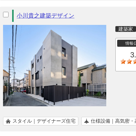
小川貴之建築デザイン
建築家
情報
3
スタイル｜デザイナーズ住宅
仕様設備｜高気密・