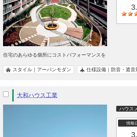
3
住宅のあらゆる個所にコストパフォーマンスを
スタイル｜アーバンモダン
仕様設備｜防音・遮音
大和ハウス工業
ハウス
情報
3