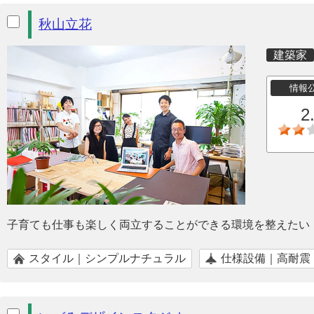
秋山立花
建築家
情報
2
子育ても仕事も楽しく両立することができる環境を整えたい
スタイル｜シンプルナチュラル
仕様設備｜高耐震