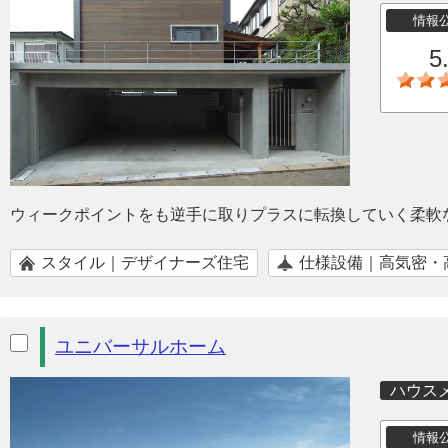
情報
5
ウィークポイントをも逆手に取りプラスに転換していく柔軟
スタイル｜デザイナーズ住宅
仕様設備｜高気密・
ユニバーサルホーム
ハウス
情報