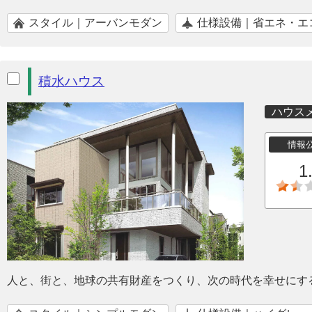
スタイル｜アーバンモダン
仕様設備｜省エネ・エ
積水ハウス
ハウス
情報
1
人と、街と、地球の共有財産をつくり、次の時代を幸せにす