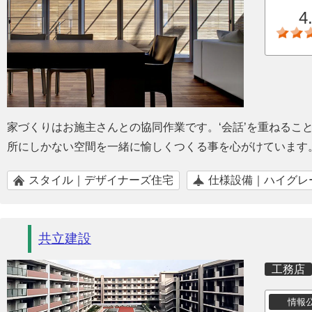
4
家づくりはお施主さんとの協同作業です。‘会話’を重ねるこ
所にしかない空間を一緒に愉しくつくる事を心がけています
スタイル｜デザイナーズ住宅
仕様設備｜ハイグレ
共立建設
工務店
情報