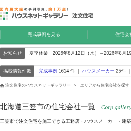
完成事例を見る
住宅会
お知らせ
夏季休業 2026年8月12日（水）～2026年8
掲載情報件数
完成事例
1614
件 ｜
ハウスメーカー
25
件 
注文住宅のハウスネットギャラリー
エリアから住宅会社を探す
北海道三笠市の住宅会社一覧
Corp galler
三笠市で注文住宅を施工できる工務店・ハウスメーカー・建築