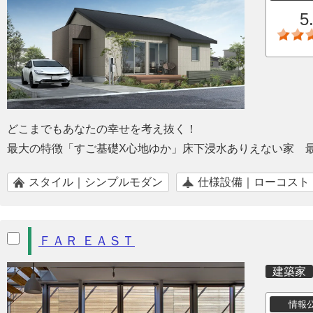
5
どこまでもあなたの幸せを考え抜く！
最大の特徴「すご基礎X心地ゆか」床下浸水ありえない家 
スタイル｜シンプルモダン
仕様設備｜ローコスト
ＦＡＲ ＥＡＳＴ
建築家
情報