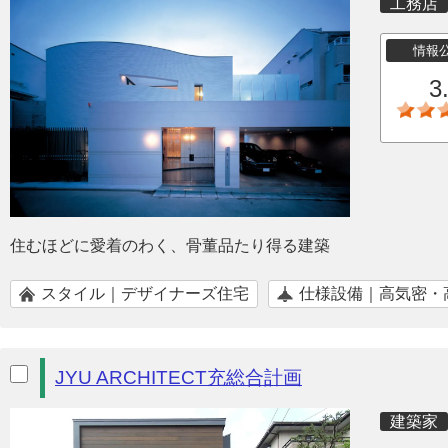
工務店
情報
3
住むほどに愛着のわく、骨董品たり得る建築
スタイル｜デザイナーズ住宅
仕様設備｜高気密・
JYU ARCHITECT充総合計画
建築家