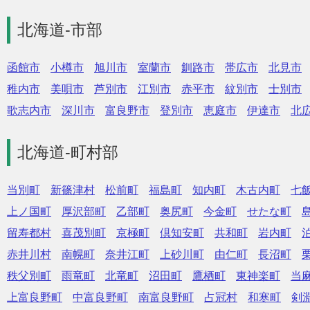
北海道-市部
函館市
小樽市
旭川市
室蘭市
釧路市
帯広市
北見市
稚内市
美唄市
芦別市
江別市
赤平市
紋別市
士別市
歌志内市
深川市
富良野市
登別市
恵庭市
伊達市
北
北海道-町村部
当別町
新篠津村
松前町
福島町
知内町
木古内町
七
上ノ国町
厚沢部町
乙部町
奥尻町
今金町
せたな町
留寿都村
喜茂別町
京極町
倶知安町
共和町
岩内町
赤井川村
南幌町
奈井江町
上砂川町
由仁町
長沼町
秩父別町
雨竜町
北竜町
沼田町
鷹栖町
東神楽町
当
上富良野町
中富良野町
南富良野町
占冠村
和寒町
剣