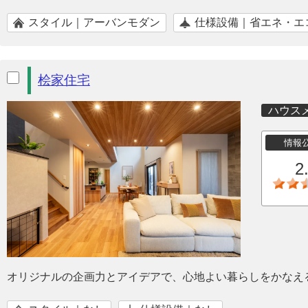
スタイル｜アーバンモダン
仕様設備｜省エネ・エ
桧家住宅
ハウス
情報
2
オリジナルの企画力とアイデアで、心地よい暮らしをかなえ