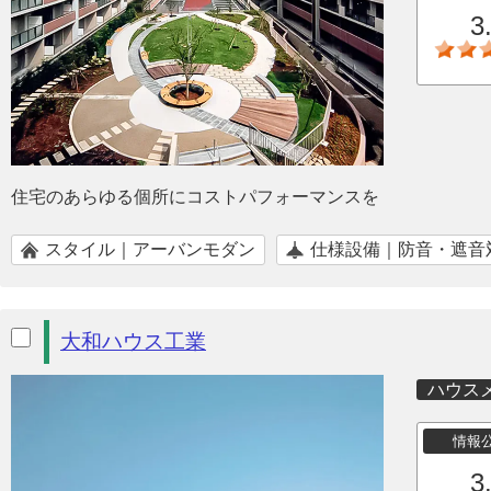
3
住宅のあらゆる個所にコストパフォーマンスを
スタイル｜アーバンモダン
仕様設備｜防音・遮音
大和ハウス工業
ハウス
情報
3