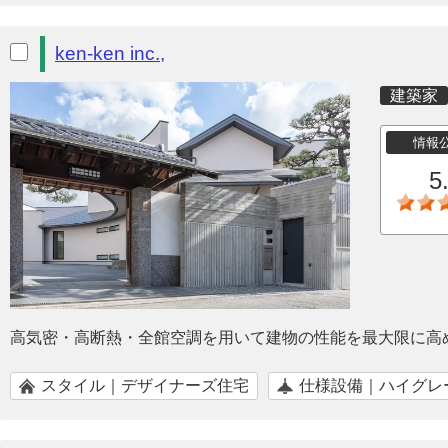
ken-ken inc.,
建築家
情報
5
高気密・高断熱・全館空調を用いて建物の性能を最大限に高
スタイル｜デザイナーズ住宅
仕様設備｜ハイグレ