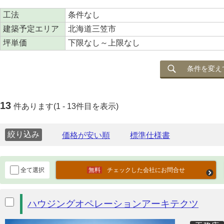
工法
条件なし
建築予定エリア
北海道三笠市
坪単価
下限なし～上限なし
条件を変え
13
件あります(1 - 13件目を表示)
絞り込み
全て選択
チェックした会社にお問合せ
ハウジングオペレーションアーキテクツ