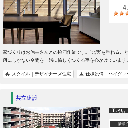
4
家づくりはお施主さんとの協同作業です。‘会話’を重ねるこ
所にしかない空間を一緒に愉しくつくる事を心がけています
スタイル｜デザイナーズ住宅
仕様設備｜ハイグレ
共立建設
工務店
情報