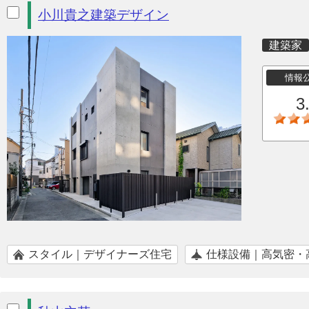
小川貴之建築デザイン
建築家
情報
3
スタイル｜デザイナーズ住宅
仕様設備｜高気密・