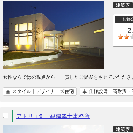
建築家
情報
2
女性ならではの視点から、一貫したご提案をさせていただき
スタイル｜デザイナーズ住宅
仕様設備｜高耐震・
アトリエ創一級建築士事務所
建築家