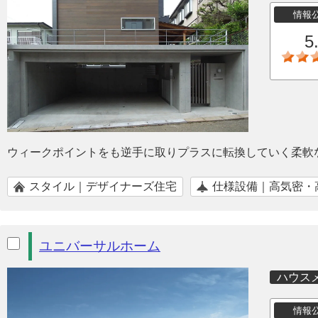
情報
5
ウィークポイントをも逆手に取りプラスに転換していく柔軟
スタイル｜デザイナーズ住宅
仕様設備｜高気密・
ユニバーサルホーム
ハウス
情報