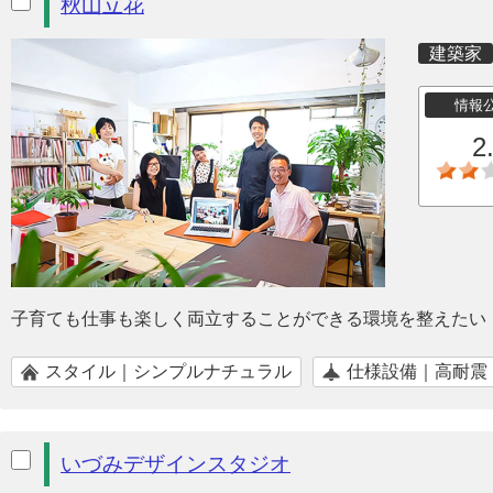
秋山立花
建築家
情報
2
子育ても仕事も楽しく両立することができる環境を整えたい
スタイル｜シンプルナチュラル
仕様設備｜高耐震
いづみデザインスタジオ