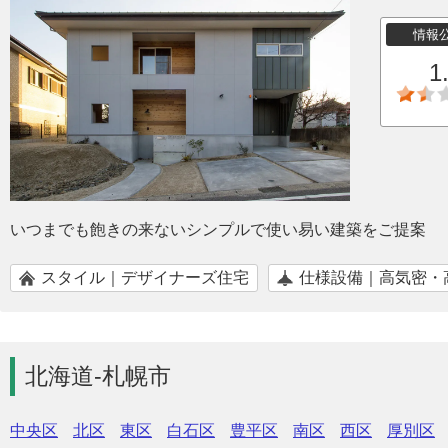
情報
1
いつまでも飽きの来ないシンプルで使い易い建築をご提案
スタイル｜デザイナーズ住宅
仕様設備｜高気密・
北海道-札幌市
中央区
北区
東区
白石区
豊平区
南区
西区
厚別区