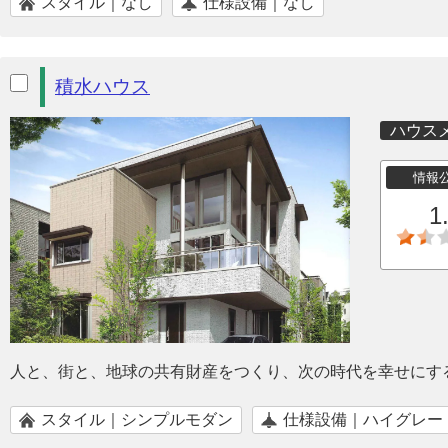
スタイル｜なし
仕様設備｜なし
積水ハウス
ハウス
情報
1
人と、街と、地球の共有財産をつくり、次の時代を幸せにす
スタイル｜シンプルモダン
仕様設備｜ハイグレー