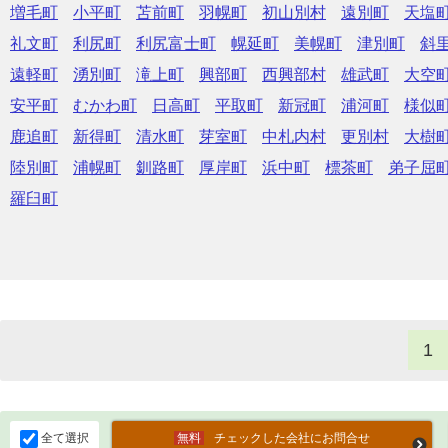
増毛町
小平町
苫前町
羽幌町
初山別村
遠別町
天塩
礼文町
利尻町
利尻富士町
幌延町
美幌町
津別町
斜
遠軽町
湧別町
滝上町
興部町
西興部村
雄武町
大空
安平町
むかわ町
日高町
平取町
新冠町
浦河町
様似
鹿追町
新得町
清水町
芽室町
中札内村
更別村
大樹
陸別町
浦幌町
釧路町
厚岸町
浜中町
標茶町
弟子屈
羅臼町
1
全て選択
チェックした会社にお問合せ