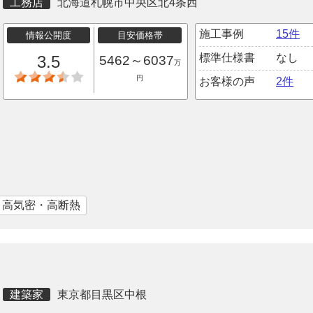
工務店
北海道札幌市中央区北4条西
施工事例
15件
情報公開度
目安価格帯
標準仕様書
なし
3.5
5462～6037
万
円
お客様の声
2件
｜高気密・高断熱
建築家
東京都目黒区中根