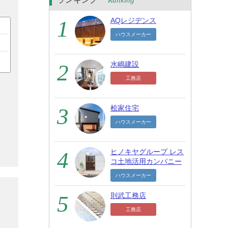
Ranking
AQレジデンス
ハウスメーカー
水嶋建設
工務店
桧家住宅
ハウスメーカー
ヒノキヤグループ レス
コ土地活用カンパニー
ハウスメーカー
則武工務店
工務店