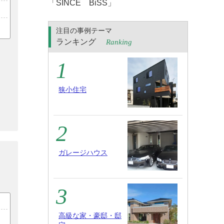
「SINCE BiSS」
注目の事例テーマ
ランキング
Ranking
狭小住宅
ガレージハウス
高級な家・豪邸・邸