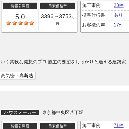
施工事例
23件
情報公開度
目安価格帯
標準仕様書
あり
5.0
3396～3753
万
円
お客様の声
17件
いく柔軟な発想のプロ 施主の要望をしっかりと適える建築家
｜高気密・高断熱
ハウスメーカー
東京都中央区八丁堀
施工事例
71件
情報公開度
目安価格帯