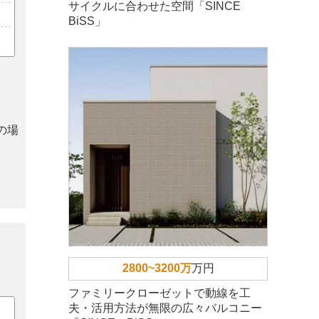
サイクルに合わせた空間「SINCE
BiSS」
の場
2800~3200万
万円
ファミリークローゼットで動線を工
夫・活用方法が無限の広々バルコニー