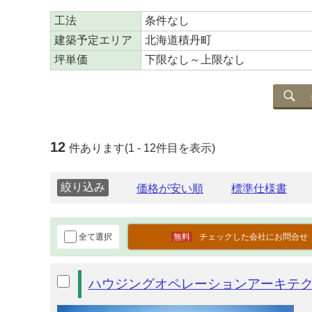
工法
条件なし
建築予定エリア
北海道積丹町
坪単価
下限なし～上限なし
12
件あります(1 - 12件目を表示)
絞り込み
全て選択
チェックした会社にお問合せ
ハウジングオペレーションアーキテ