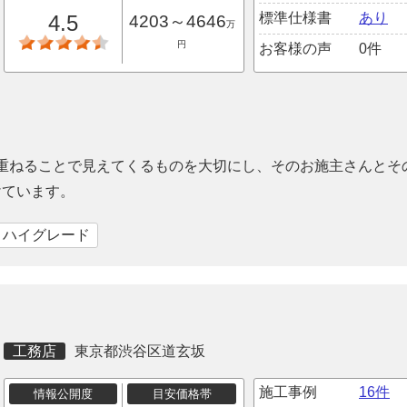
標準仕様書
あり
4.5
4203～4646
万
円
お客様の声
0件
を重ねることで見えてくるものを大切にし、そのお施主さんとそ
けています。
｜ハイグレード
工務店
東京都渋谷区道玄坂
施工事例
16件
情報公開度
目安価格帯