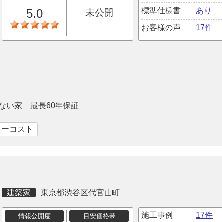
標準仕様書
あり
5.0
未公開
お客様の声
17件
ない家 最長60年保証
ローコスト
建築家
東京都渋谷区代官山町
施工事例
17件
情報公開度
目安価格帯