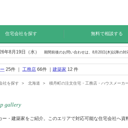
住宅会社を探す
無料で相談する
026年8月19日（水）
期間前後のお問い合わせは、8月20日(木)以降の
ー
25
件 ｜
工務店
66
件 ｜
建築家
12
件
会社を探す
北海道
積丹町の注文住宅・工務店・ハウスメーカ
p gallery
カー・建築家をご紹介。このエリアで対応可能な住宅会社へ資