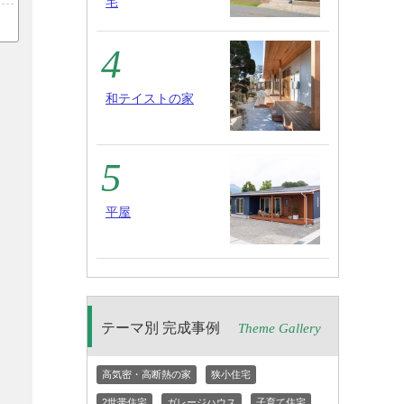
宅
和テイストの家
平屋
テーマ別 完成事例
Theme Gallery
高気密・高断熱の家
狭小住宅
2世帯住宅
ガレージハウス
子育て住宅