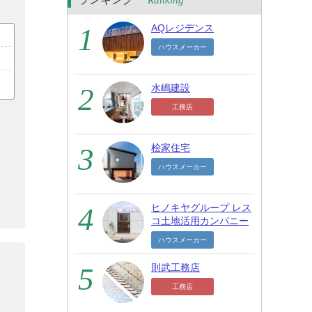
Ranking
AQレジデンス
ハウスメーカー
水嶋建設
工務店
桧家住宅
ハウスメーカー
ヒノキヤグループ レス
コ土地活用カンパニー
ハウスメーカー
則武工務店
工務店