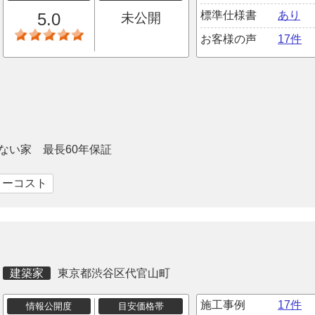
標準仕様書
あり
5.0
未公開
お客様の声
17件
ない家 最長60年保証
ローコスト
建築家
東京都渋谷区代官山町
施工事例
17件
情報公開度
目安価格帯