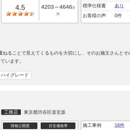
標準仕様書
あり
4.5
4203～4646
万
円
お客様の声
0件
を重ねることで見えてくるものを大切にし、そのお施主さんとそ
けています。
｜ハイグレード
工務店
東京都渋谷区道玄坂
施工事例
16件
情報公開度
目安価格帯