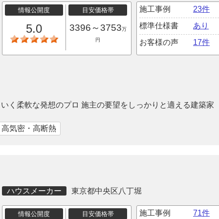
施工事例
23件
情報公開度
目安価格帯
標準仕様書
あり
5.0
3396～3753
万
円
お客様の声
17件
いく柔軟な発想のプロ 施主の要望をしっかりと適える建築家
｜高気密・高断熱
ハウスメーカー
東京都中央区八丁堀
施工事例
71件
情報公開度
目安価格帯