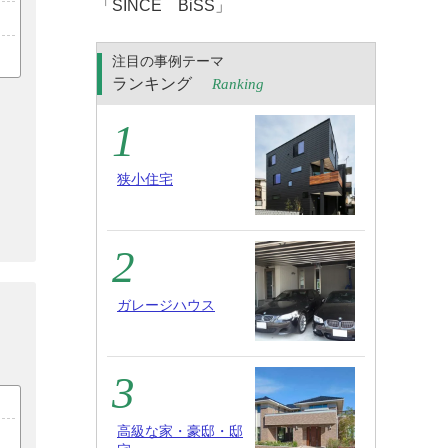
「SINCE BiSS」
注目の事例テーマ
ランキング
Ranking
狭小住宅
ガレージハウス
高級な家・豪邸・邸