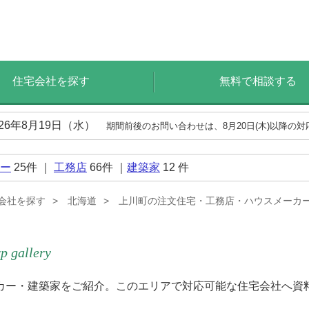
住宅会社を探す
無料で相談する
026年8月19日（水）
期間前後のお問い合わせは、8月20日(木)以降の
ー
25
件 ｜
工務店
66
件 ｜
建築家
12
件
会社を探す
北海道
上川町の注文住宅・工務店・ハウスメーカ
p gallery
カー・建築家をご紹介。このエリアで対応可能な住宅会社へ資