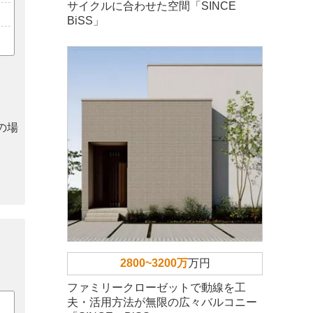
サイクルに合わせた空間「SINCE
BiSS」
の場
2800~3200万
万円
ファミリークローゼットで動線を工
夫・活用方法が無限の広々バルコニー