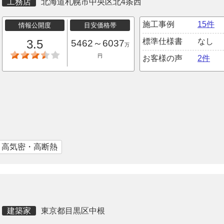
工務店
北海道札幌市中央区北4条西
施工事例
15件
情報公開度
目安価格帯
標準仕様書
なし
3.5
5462～6037
万
円
お客様の声
2件
｜高気密・高断熱
建築家
東京都目黒区中根