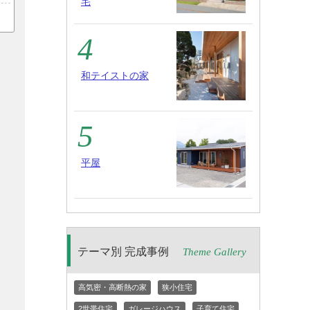
宅
和テイストの家
平屋
テーマ別 完成事例
Theme Gallery
高気密・高断熱の家
狭小住宅
2世帯住宅
ガレージハウス
子育て住宅