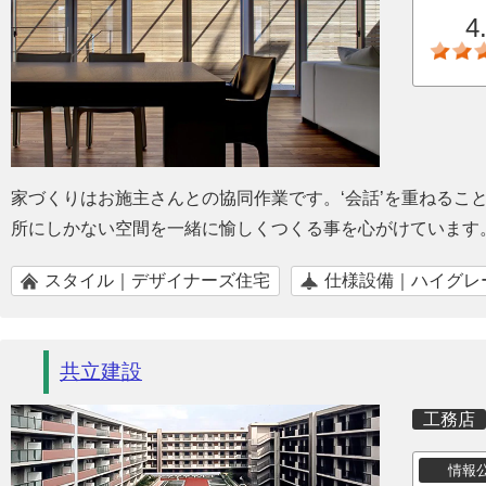
4
家づくりはお施主さんとの協同作業です。‘会話’を重ねるこ
所にしかない空間を一緒に愉しくつくる事を心がけています
スタイル｜デザイナーズ住宅
仕様設備｜ハイグレ
共立建設
工務店
情報