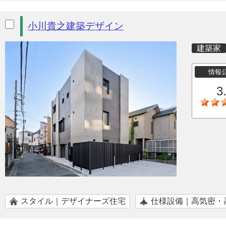
小川貴之建築デザイン
建築家
情報
3
スタイル｜デザイナーズ住宅
仕様設備｜高気密・