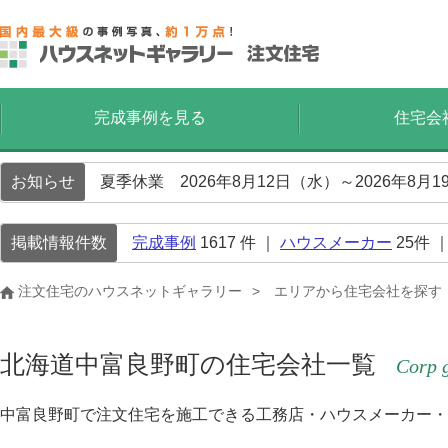
完成事例を見る
住宅会
お知らせ
夏季休業 2026年8月12日（水）～2026年8
掲載情報件数
完成事例
1617
件 ｜
ハウスメーカー
25
件 
注文住宅のハウスネットギャラリー
エリアから住宅会社を探す
北海道中富良野町の住宅会社一覧
Corp g
中富良野町で注文住宅を施工できる工務店・ハウスメーカー・