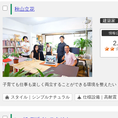
秋山立花
建築家
情報
2
子育ても仕事も楽しく両立することができる環境を整えたい
スタイル｜シンプルナチュラル
仕様設備｜高耐震