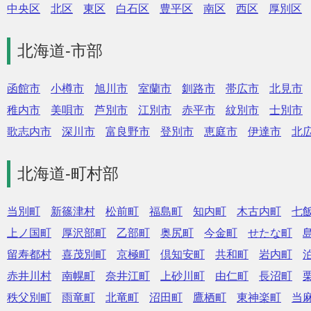
中央区
北区
東区
白石区
豊平区
南区
西区
厚別区
北海道-市部
函館市
小樽市
旭川市
室蘭市
釧路市
帯広市
北見市
稚内市
美唄市
芦別市
江別市
赤平市
紋別市
士別市
歌志内市
深川市
富良野市
登別市
恵庭市
伊達市
北
北海道-町村部
当別町
新篠津村
松前町
福島町
知内町
木古内町
七
上ノ国町
厚沢部町
乙部町
奥尻町
今金町
せたな町
留寿都村
喜茂別町
京極町
倶知安町
共和町
岩内町
赤井川村
南幌町
奈井江町
上砂川町
由仁町
長沼町
秩父別町
雨竜町
北竜町
沼田町
鷹栖町
東神楽町
当