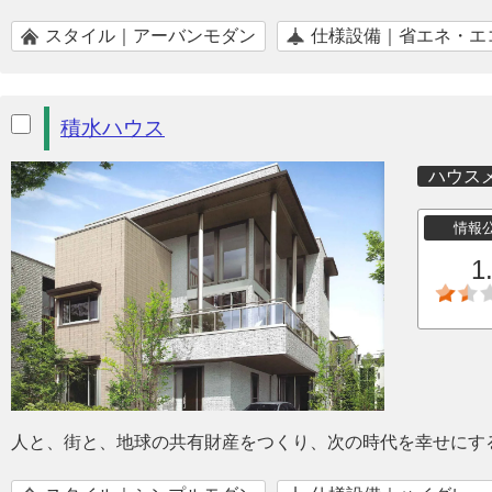
スタイル｜アーバンモダン
仕様設備｜省エネ・エ
積水ハウス
ハウス
情報
1
人と、街と、地球の共有財産をつくり、次の時代を幸せにす