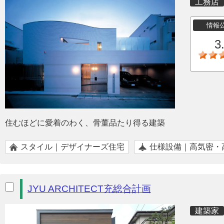
工務店
情報
3
住むほどに愛着のわく、骨董品たり得る建築
スタイル｜デザイナーズ住宅
仕様設備｜高気密・
JYU ARCHITECT充総合計画
建築家