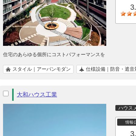
3
住宅のあらゆる個所にコストパフォーマンスを
スタイル｜アーバンモダン
仕様設備｜防音・遮音
大和ハウス工業
ハウス
情報
3