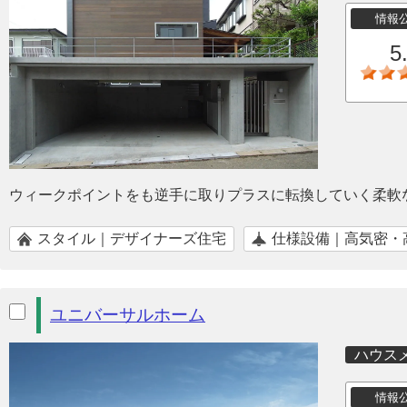
情報
5
ウィークポイントをも逆手に取りプラスに転換していく柔軟
スタイル｜デザイナーズ住宅
仕様設備｜高気密・
ユニバーサルホーム
ハウス
情報