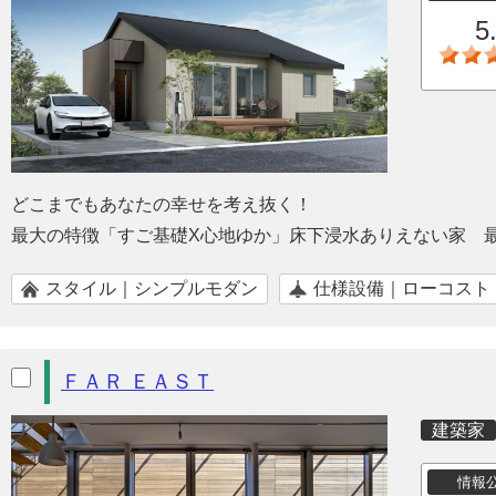
5
どこまでもあなたの幸せを考え抜く！
最大の特徴「すご基礎X心地ゆか」床下浸水ありえない家 
スタイル｜シンプルモダン
仕様設備｜ローコスト
ＦＡＲ ＥＡＳＴ
建築家
情報