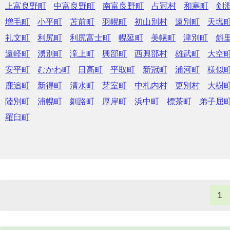
上富良野町
中富良野町
南富良野町
占冠村
和寒町
剣
増毛町
小平町
苫前町
羽幌町
初山別村
遠別町
天塩
礼文町
利尻町
利尻富士町
幌延町
美幌町
津別町
斜
遠軽町
湧別町
滝上町
興部町
西興部村
雄武町
大空
安平町
むかわ町
日高町
平取町
新冠町
浦河町
様似
鹿追町
新得町
清水町
芽室町
中札内村
更別村
大樹
陸別町
浦幌町
釧路町
厚岸町
浜中町
標茶町
弟子屈
羅臼町
1