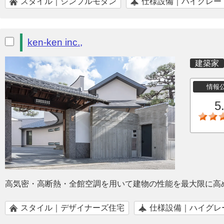
スタイル｜シンプルモダン
仕様設備｜ハイグレー
ken-ken inc.,
建築家
情報
5
高気密・高断熱・全館空調を用いて建物の性能を最大限に高
スタイル｜デザイナーズ住宅
仕様設備｜ハイグレ