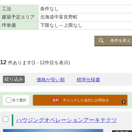
工法
条件なし
建築予定エリア
北海道中富良野町
坪単価
下限なし～上限なし
条件を変え
12
件あります(1 - 12件目を表示)
絞り込み
全て選択
チェックした会社にお問合せ
ハウジングオペレーションアーキテクツ