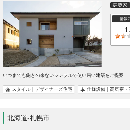
建築家
情報
1
いつまでも飽きの来ないシンプルで使い易い建築をご提案
スタイル｜デザイナーズ住宅
仕様設備｜高気密・
北海道-札幌市