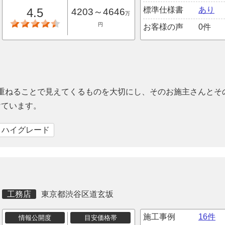
標準仕様書
あり
4.5
4203～4646
万
円
お客様の声
0件
を重ねることで見えてくるものを大切にし、そのお施主さんとそ
けています。
｜ハイグレード
工務店
東京都渋谷区道玄坂
施工事例
16件
情報公開度
目安価格帯