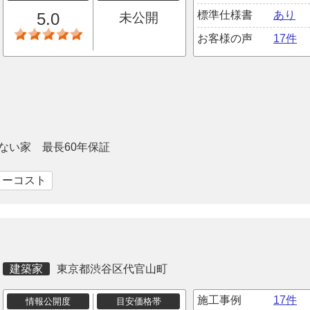
標準仕様書
あり
5.0
未公開
お客様の声
17件
ない家 最長60年保証
ローコスト
建築家
東京都渋谷区代官山町
施工事例
17件
情報公開度
目安価格帯