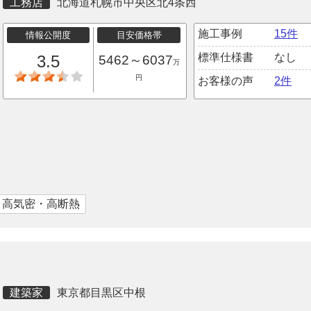
工務店
北海道札幌市中央区北4条西
施工事例
15件
情報公開度
目安価格帯
標準仕様書
なし
3.5
5462～6037
万
円
お客様の声
2件
｜高気密・高断熱
建築家
東京都目黒区中根