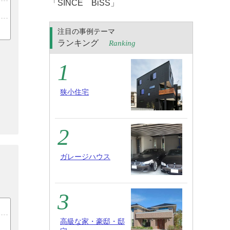
「SINCE BiSS」
注目の事例テーマ
ランキング
Ranking
狭小住宅
ガレージハウス
高級な家・豪邸・邸