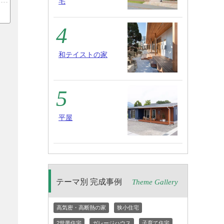
宅
和テイストの家
平屋
テーマ別 完成事例
Theme Gallery
高気密・高断熱の家
狭小住宅
2世帯住宅
ガレージハウス
子育て住宅