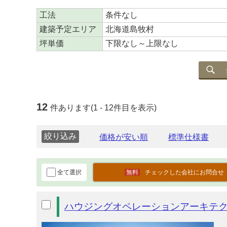
工法
条件なし
建築予定エリア
北海道島牧村
坪単価
下限なし～上限なし
12
件あります(1 - 12件目を表示)
絞り込み
全て選択
チェックした会社にお問合せ
ハウジングオペレーションアーキテ