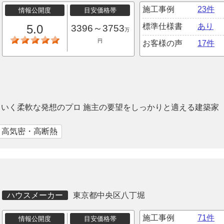
施工事例
23件
情報公開度
目安価格帯
標準仕様書
あり
5.0
3396～3753
万
円
お客様の声
17件
いく柔軟な発想のプロ 施主の要望をしっかりと適える建築家
｜高気密・高断熱
ハウスメーカー
東京都中央区八丁堀
施工事例
71件
情報公開度
目安価格帯