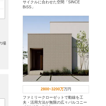
サイクルに合わせた空間「SINCE
BiSS」
の場
2800~3200万
万円
ファミリークローゼットで動線を工
夫・活用方法が無限の広々バルコニー