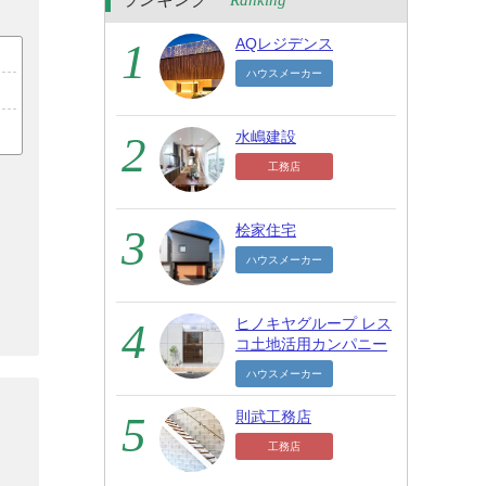
Ranking
AQレジデンス
ハウスメーカー
水嶋建設
工務店
桧家住宅
ハウスメーカー
ヒノキヤグループ レス
コ土地活用カンパニー
ハウスメーカー
則武工務店
工務店