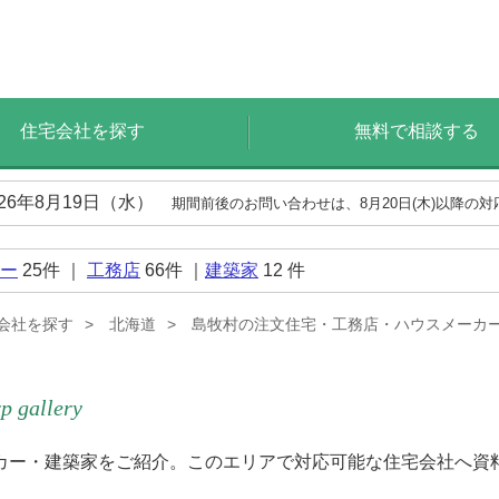
住宅会社を探す
無料で相談する
026年8月19日（水）
期間前後のお問い合わせは、8月20日(木)以降の
ー
25
件 ｜
工務店
66
件 ｜
建築家
12
件
会社を探す
北海道
島牧村の注文住宅・工務店・ハウスメーカ
p gallery
カー・建築家をご紹介。このエリアで対応可能な住宅会社へ資