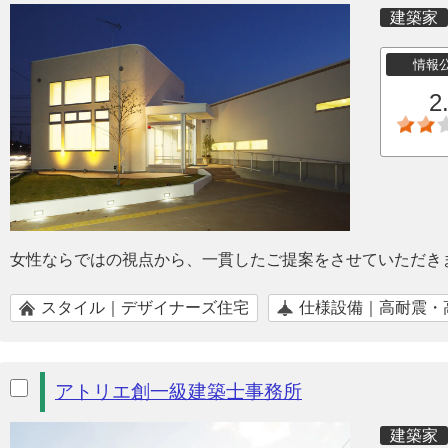
建築家
情報
2
女性ならではの視点から、一貫したご提案をさせていただき
スタイル｜デザイナーズ住宅
仕様設備｜高耐震・
アトリエ創一級建築士事務所
建築家