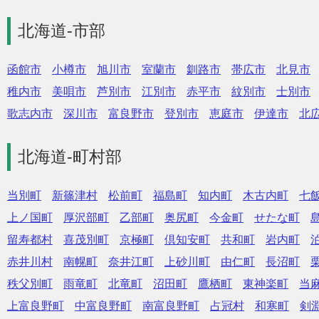
北海道-市部
函館市
小樽市
旭川市
室蘭市
釧路市
帯広市
北見市
稚内市
美唄市
芦別市
江別市
赤平市
紋別市
士別市
歌志内市
深川市
富良野市
登別市
恵庭市
伊達市
北
北海道-町村部
当別町
新篠津村
松前町
福島町
知内町
木古内町
七
上ノ国町
厚沢部町
乙部町
奥尻町
今金町
せたな町
留寿都村
喜茂別町
京極町
倶知安町
共和町
岩内町
赤井川村
南幌町
奈井江町
上砂川町
由仁町
長沼町
秩父別町
雨竜町
北竜町
沼田町
鷹栖町
東神楽町
当
上富良野町
中富良野町
南富良野町
占冠村
和寒町
剣