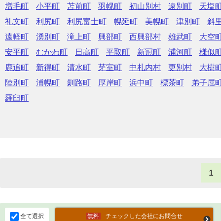
増毛町
小平町
苫前町
羽幌町
初山別村
遠別町
天塩
礼文町
利尻町
利尻富士町
幌延町
美幌町
津別町
斜
遠軽町
湧別町
滝上町
興部町
西興部村
雄武町
大空
安平町
むかわ町
日高町
平取町
新冠町
浦河町
様似
鹿追町
新得町
清水町
芽室町
中札内村
更別村
大樹
陸別町
浦幌町
釧路町
厚岸町
浜中町
標茶町
弟子屈
羅臼町
1
全て選択
チェックした会社にお問合せ