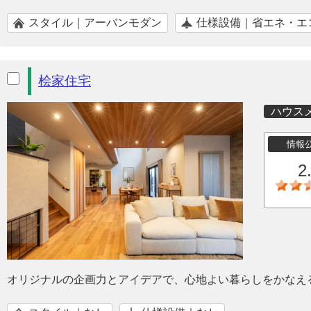
スタイル｜アーバンモダン
仕様設備｜省エネ・エ
桧家住宅
ハウス
情報
2
オリジナルの企画力とアイデアで、心地よい暮らしをかなえ