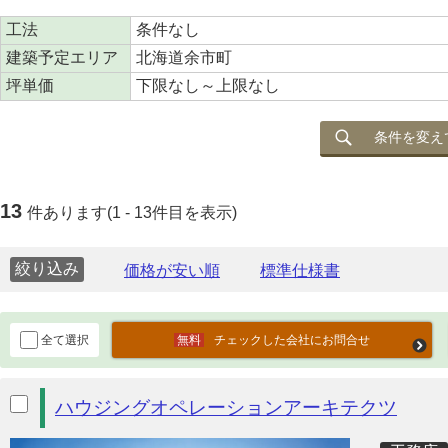
工法
条件なし
建築予定エリア
北海道余市町
坪単価
下限なし～上限なし
条件を変え
13
件あります(1 - 13件目を表示)
絞り込み
全て選択
チェックした会社にお問合せ
ハウジングオペレーションアーキテクツ