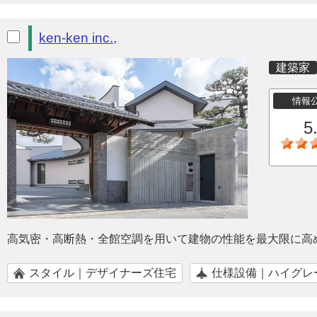
ken-ken inc.,
建築家
情報
5
高気密・高断熱・全館空調を用いて建物の性能を最大限に高
スタイル｜デザイナーズ住宅
仕様設備｜ハイグレ