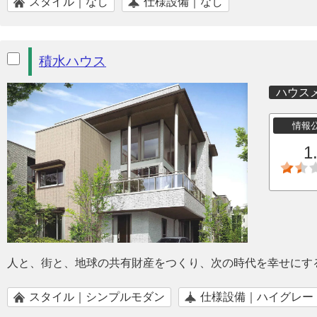
スタイル｜なし
仕様設備｜なし
積水ハウス
ハウス
情報
1
人と、街と、地球の共有財産をつくり、次の時代を幸せにす
スタイル｜シンプルモダン
仕様設備｜ハイグレー