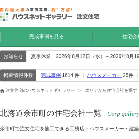
完成事例を見る
住宅会
お知らせ
夏季休業 2026年8月12日（水）～2026年8
掲載情報件数
完成事例
1614
件 ｜
ハウスメーカー
25
件 
注文住宅のハウスネットギャラリー
エリアから住宅会社を探す
北海道余市町の住宅会社一覧
Corp galler
余市町で注文住宅を施工できる工務店・ハウスメーカー・建築