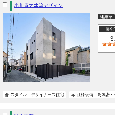
小川貴之建築デザイン
建築家
情報
3
スタイル｜デザイナーズ住宅
仕様設備｜高気密・