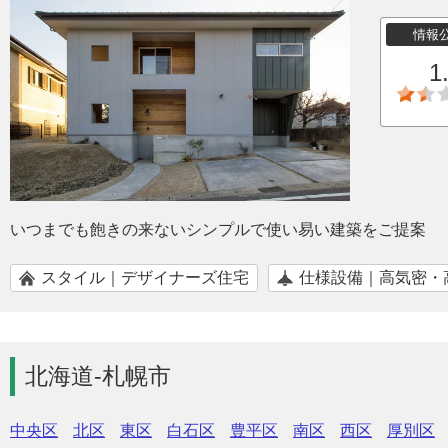
情報
1
いつまでも飽きの来ないシンプルで使い易い建築をご提案
スタイル｜デザイナーズ住宅
仕様設備｜高気密・
北海道-札幌市
中央区
北区
東区
白石区
豊平区
南区
西区
厚別区