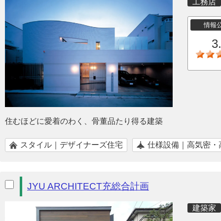
工務店
情報
3
住むほどに愛着のわく、骨董品たり得る建築
スタイル｜デザイナーズ住宅
仕様設備｜高気密・
JYU ARCHITECT充総合計画
建築家