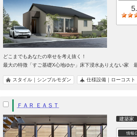
5
どこまでもあなたの幸せを考え抜く！
最大の特徴「すご基礎X心地ゆか」床下浸水ありえない家 
スタイル｜シンプルモダン
仕様設備｜ローコスト
ＦＡＲ ＥＡＳＴ
建築家
情報