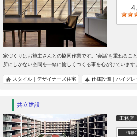
4
家づくりはお施主さんとの協同作業です。‘会話’を重ねるこ
所にしかない空間を一緒に愉しくつくる事を心がけています
スタイル｜デザイナーズ住宅
仕様設備｜ハイグレ
共立建設
工務店
情報