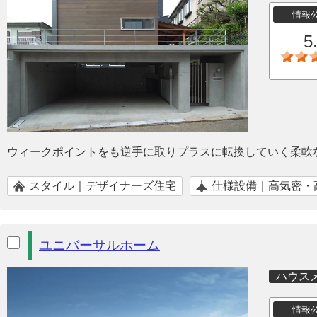
情報
5
ウィークポイントをも逆手に取りプラスに転換していく柔軟
スタイル｜デザイナーズ住宅
仕様設備｜高気密・
ユニバーサルホーム
ハウス
情報