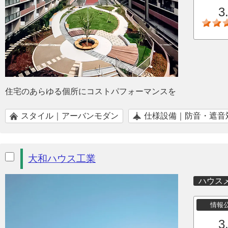
3
住宅のあらゆる個所にコストパフォーマンスを
スタイル｜アーバンモダン
仕様設備｜防音・遮音
大和ハウス工業
ハウス
情報
3