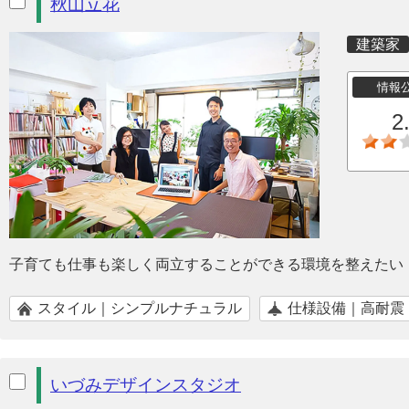
秋山立花
建築家
情報
2
子育ても仕事も楽しく両立することができる環境を整えたい
スタイル｜シンプルナチュラル
仕様設備｜高耐震
いづみデザインスタジオ