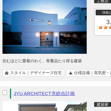
工務店
情報
3
住むほどに愛着のわく、骨董品たり得る建築
スタイル｜デザイナーズ住宅
仕様設備｜高気密・
JYU ARCHITECT充総合計画
建築家