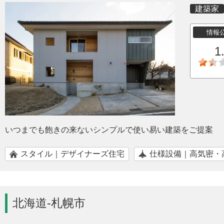
建築家
情報
1
いつまでも飽きの来ないシンプルで使い易い建築をご提案
スタイル｜デザイナーズ住宅
仕様設備｜高気密・
北海道-札幌市