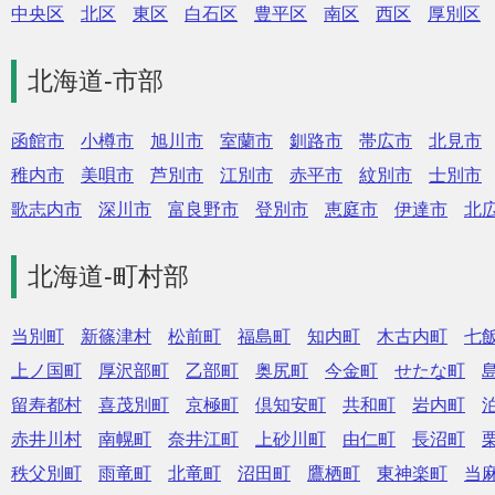
中央区
北区
東区
白石区
豊平区
南区
西区
厚別区
北海道-市部
函館市
小樽市
旭川市
室蘭市
釧路市
帯広市
北見市
稚内市
美唄市
芦別市
江別市
赤平市
紋別市
士別市
歌志内市
深川市
富良野市
登別市
恵庭市
伊達市
北
北海道-町村部
当別町
新篠津村
松前町
福島町
知内町
木古内町
七
上ノ国町
厚沢部町
乙部町
奥尻町
今金町
せたな町
留寿都村
喜茂別町
京極町
倶知安町
共和町
岩内町
赤井川村
南幌町
奈井江町
上砂川町
由仁町
長沼町
秩父別町
雨竜町
北竜町
沼田町
鷹栖町
東神楽町
当