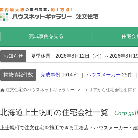
完成事例を見る
住宅会
お知らせ
夏季休業 2026年8月12日（水）～2026年8
掲載情報件数
完成事例
1614
件 ｜
ハウスメーカー
25
件 
注文住宅のハウスネットギャラリー
エリアから住宅会社を探す
北海道上士幌町の住宅会社一覧
Corp gal
上士幌町で注文住宅を施工できる工務店・ハウスメーカー・建