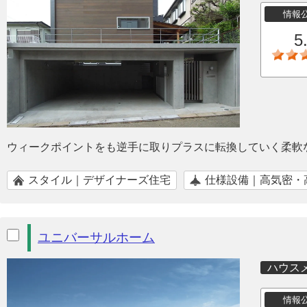
情報
5
ウィークポイントをも逆手に取りプラスに転換していく柔軟
スタイル｜デザイナーズ住宅
仕様設備｜高気密・
ユニバーサルホーム
ハウス
情報