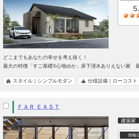
5
どこまでもあなたの幸せを考え抜く！
最大の特徴「すご基礎X心地ゆか」床下浸水ありえない家 
スタイル｜シンプルモダン
仕様設備｜ローコスト
ＦＡＲ ＥＡＳＴ
建築家
情報