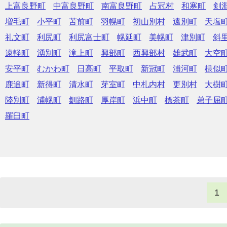
上富良野町
中富良野町
南富良野町
占冠村
和寒町
剣
増毛町
小平町
苫前町
羽幌町
初山別村
遠別町
天塩
礼文町
利尻町
利尻富士町
幌延町
美幌町
津別町
斜
遠軽町
湧別町
滝上町
興部町
西興部村
雄武町
大空
安平町
むかわ町
日高町
平取町
新冠町
浦河町
様似
鹿追町
新得町
清水町
芽室町
中札内村
更別村
大樹
陸別町
浦幌町
釧路町
厚岸町
浜中町
標茶町
弟子屈
羅臼町
1