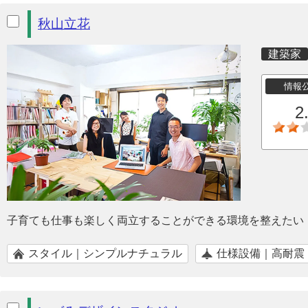
秋山立花
建築家
情報
2
子育ても仕事も楽しく両立することができる環境を整えたい
スタイル｜シンプルナチュラル
仕様設備｜高耐震