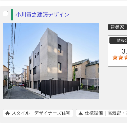
小川貴之建築デザイン
建築家
情報
3
スタイル｜デザイナーズ住宅
仕様設備｜高気密・