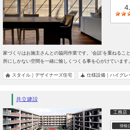
4
家づくりはお施主さんとの協同作業です。‘会話’を重ねるこ
所にしかない空間を一緒に愉しくつくる事を心がけています
スタイル｜デザイナーズ住宅
仕様設備｜ハイグレ
共立建設
工務店
情報