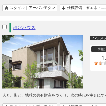
スタイル｜アーバンモダン
仕様設備｜省エネ・エ
積水ハウス
ハウス
情報
1
人と、街と、地球の共有財産をつくり、次の時代を幸せにす