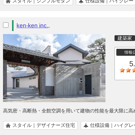
スタイル｜シンプルモダン
仕様設備｜ハイグレー
ken-ken inc.,
建築家
情報
5
高気密・高断熱・全館空調を用いて建物の性能を最大限に高
スタイル｜デザイナーズ住宅
仕様設備｜ハイグレ