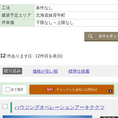
工法
条件なし
建築予定エリア
北海道妹背牛町
坪単価
下限なし～上限なし
条件を変え
12
件あります(1 - 12件目を表示)
絞り込み
全て選択
チェックした会社にお問合せ
ハウジングオペレーションアーキテクツ