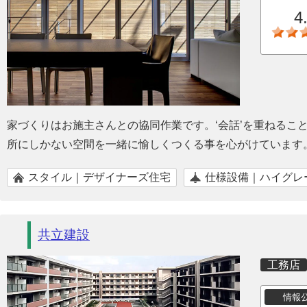
4
家づくりはお施主さんとの協同作業です。‘会話’を重ねるこ
所にしかない空間を一緒に愉しくつくる事を心がけています
スタイル｜デザイナーズ住宅
仕様設備｜ハイグレ
共立建設
工務店
情報