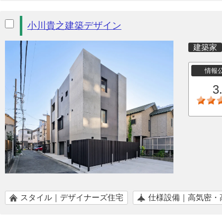
小川貴之建築デザイン
建築家
情報
3
スタイル｜デザイナーズ住宅
仕様設備｜高気密・