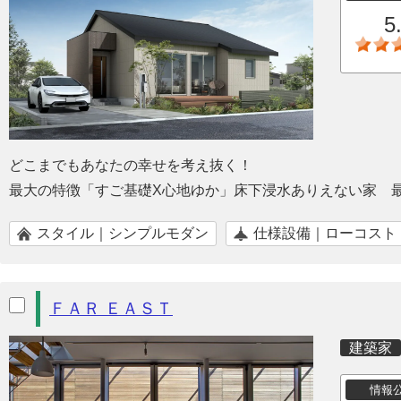
5
どこまでもあなたの幸せを考え抜く！
最大の特徴「すご基礎X心地ゆか」床下浸水ありえない家 
スタイル｜シンプルモダン
仕様設備｜ローコスト
ＦＡＲ ＥＡＳＴ
建築家
情報