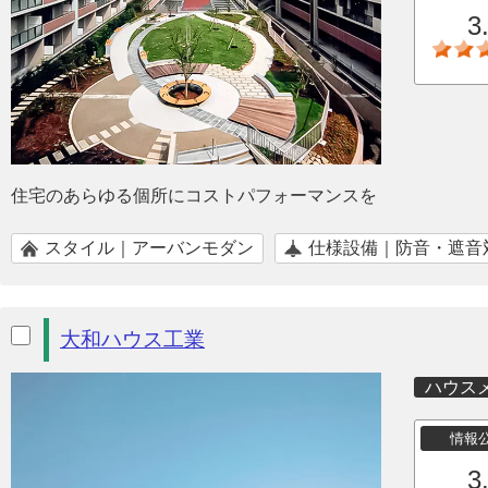
3
住宅のあらゆる個所にコストパフォーマンスを
スタイル｜アーバンモダン
仕様設備｜防音・遮音
大和ハウス工業
ハウス
情報
3