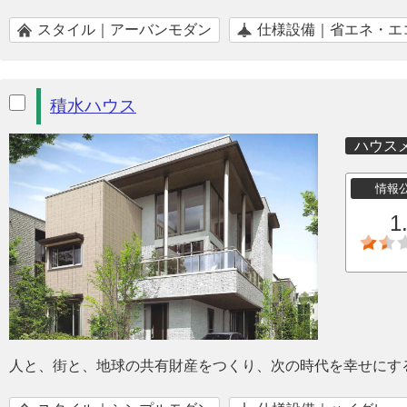
スタイル｜アーバンモダン
仕様設備｜省エネ・エ
積水ハウス
ハウス
情報
1
人と、街と、地球の共有財産をつくり、次の時代を幸せにす