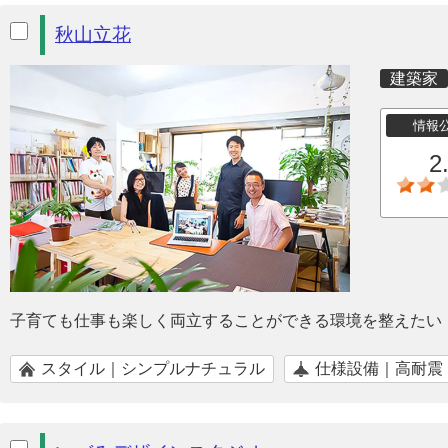
秋山立花
建築家
情報
2
子育ても仕事も楽しく両立することができる環境を整えたい
スタイル｜シンプルナチュラル
仕様設備｜高耐震