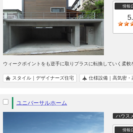
情報
5
ウィークポイントをも逆手に取りプラスに転換していく柔軟
スタイル｜デザイナーズ住宅
仕様設備｜高気密・
ユニバーサルホーム
ハウス
情報