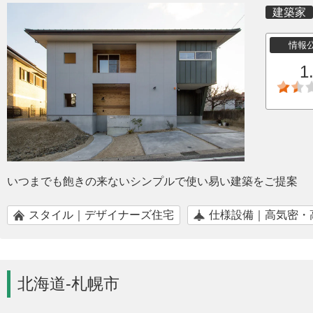
建築家
情報
1
いつまでも飽きの来ないシンプルで使い易い建築をご提案
スタイル｜デザイナーズ住宅
仕様設備｜高気密・
北海道-札幌市