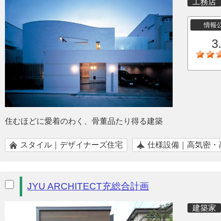
工務店
情報
3
住むほどに愛着のわく、骨董品たり得る建築
スタイル｜デザイナーズ住宅
仕様設備｜高気密・
JYU ARCHITECT充総合計画
建築家