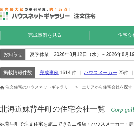
完成事例を見る
住宅会
お知らせ
夏季休業 2026年8月12日（水）～2026年8
掲載情報件数
完成事例
1614
件 ｜
ハウスメーカー
25
件 
注文住宅のハウスネットギャラリー
エリアから住宅会社を探す
北海道妹背牛町の住宅会社一覧
Corp gal
妹背牛町で注文住宅を施工できる工務店・ハウスメーカー・建