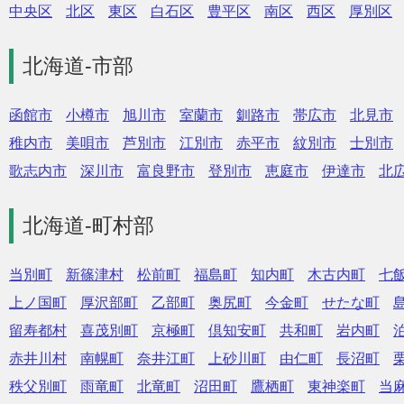
中央区
北区
東区
白石区
豊平区
南区
西区
厚別区
北海道-市部
函館市
小樽市
旭川市
室蘭市
釧路市
帯広市
北見市
稚内市
美唄市
芦別市
江別市
赤平市
紋別市
士別市
歌志内市
深川市
富良野市
登別市
恵庭市
伊達市
北
北海道-町村部
当別町
新篠津村
松前町
福島町
知内町
木古内町
七
上ノ国町
厚沢部町
乙部町
奥尻町
今金町
せたな町
留寿都村
喜茂別町
京極町
倶知安町
共和町
岩内町
赤井川村
南幌町
奈井江町
上砂川町
由仁町
長沼町
秩父別町
雨竜町
北竜町
沼田町
鷹栖町
東神楽町
当