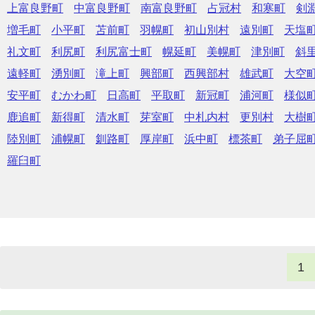
上富良野町
中富良野町
南富良野町
占冠村
和寒町
剣
増毛町
小平町
苫前町
羽幌町
初山別村
遠別町
天塩
礼文町
利尻町
利尻富士町
幌延町
美幌町
津別町
斜
遠軽町
湧別町
滝上町
興部町
西興部村
雄武町
大空
安平町
むかわ町
日高町
平取町
新冠町
浦河町
様似
鹿追町
新得町
清水町
芽室町
中札内村
更別村
大樹
陸別町
浦幌町
釧路町
厚岸町
浜中町
標茶町
弟子屈
羅臼町
1