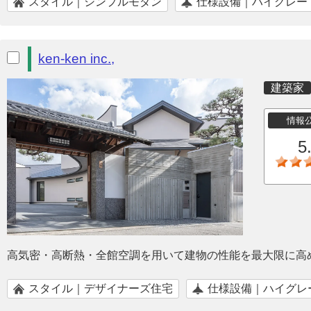
スタイル｜シンプルモダン
仕様設備｜ハイグレー
ken-ken inc.,
建築家
情報
5
高気密・高断熱・全館空調を用いて建物の性能を最大限に高
スタイル｜デザイナーズ住宅
仕様設備｜ハイグレ