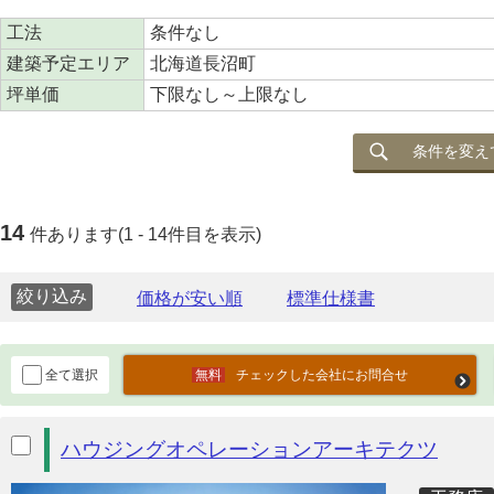
工法
条件なし
建築予定エリア
北海道長沼町
坪単価
下限なし～上限なし
条件を変え
14
件あります(1 - 14件目を表示)
絞り込み
全て選択
チェックした会社にお問合せ
ハウジングオペレーションアーキテクツ