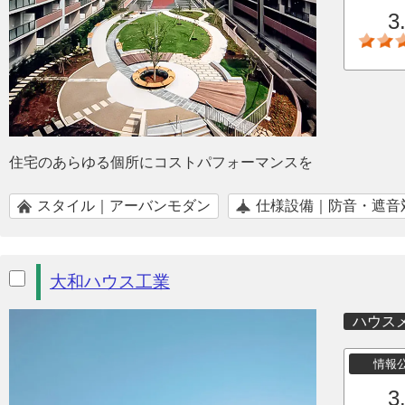
3
住宅のあらゆる個所にコストパフォーマンスを
スタイル｜アーバンモダン
仕様設備｜防音・遮音
大和ハウス工業
ハウス
情報
3