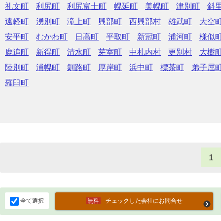
礼文町
利尻町
利尻富士町
幌延町
美幌町
津別町
斜
遠軽町
湧別町
滝上町
興部町
西興部村
雄武町
大空
安平町
むかわ町
日高町
平取町
新冠町
浦河町
様似
鹿追町
新得町
清水町
芽室町
中札内村
更別村
大樹
陸別町
浦幌町
釧路町
厚岸町
浜中町
標茶町
弟子屈
羅臼町
1
全て選択
チェックした会社にお問合せ