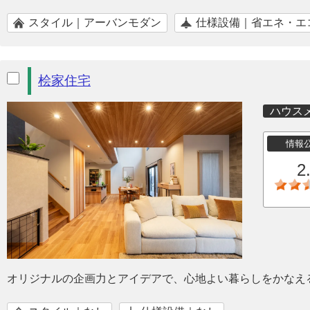
スタイル｜アーバンモダン
仕様設備｜省エネ・エ
桧家住宅
ハウス
情報
2
オリジナルの企画力とアイデアで、心地よい暮らしをかなえ