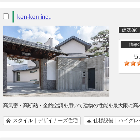
ken-ken inc.,
建築家
情報
5
高気密・高断熱・全館空調を用いて建物の性能を最大限に高
スタイル｜デザイナーズ住宅
仕様設備｜ハイグレ