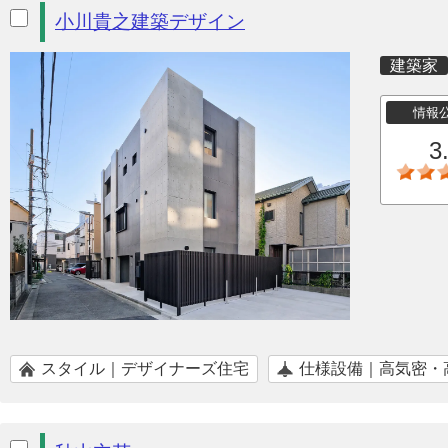
小川貴之建築デザイン
建築家
情報
3
スタイル｜デザイナーズ住宅
仕様設備｜高気密・