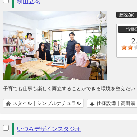
秋山立花
建築家
情報
2
子育ても仕事も楽しく両立することができる環境を整えたい
スタイル｜シンプルナチュラル
仕様設備｜高耐震
いづみデザインスタジオ