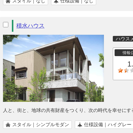
スタイル｜なし
仕様設備｜なし
積水ハウス
ハウス
情報
1
人と、街と、地球の共有財産をつくり、次の時代を幸せにす
スタイル｜シンプルモダン
仕様設備｜ハイグレー