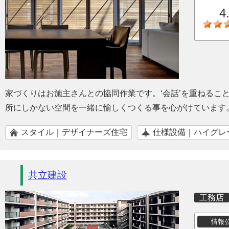
4
家づくりはお施主さんとの協同作業です。‘会話’を重ねるこ
所にしかない空間を一緒に愉しくつくる事を心がけています
スタイル｜デザイナーズ住宅
仕様設備｜ハイグレ
共立建設
工務店
情報