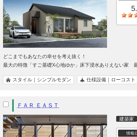
5
どこまでもあなたの幸せを考え抜く！
最大の特徴「すご基礎X心地ゆか」床下浸水ありえない家 
スタイル｜シンプルモダン
仕様設備｜ローコスト
ＦＡＲ ＥＡＳＴ
建築家
情報