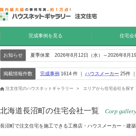
完成事例を見る
住宅会
お知らせ
夏季休業 2026年8月12日（水）～2026年8
掲載情報件数
完成事例
1614
件 ｜
ハウスメーカー
25
件 
注文住宅のハウスネットギャラリー
エリアから住宅会社を探す
北海道長沼町の住宅会社一覧
Corp galler
長沼町で注文住宅を施工できる工務店・ハウスメーカー・建築