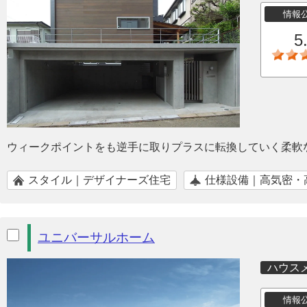
情報
5
ウィークポイントをも逆手に取りプラスに転換していく柔軟
スタイル｜デザイナーズ住宅
仕様設備｜高気密・
ユニバーサルホーム
ハウス
情報