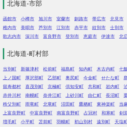
北海道-市部
函館市
小樽市
旭川市
室蘭市
釧路市
帯広市
北見市
稚内市
美唄市
芦別市
江別市
赤平市
紋別市
士別市
歌志内市
深川市
富良野市
登別市
恵庭市
伊達市
北
北海道-町村部
当別町
新篠津村
松前町
福島町
知内町
木古内町
七
上ノ国町
厚沢部町
乙部町
奥尻町
今金町
せたな町
留寿都村
喜茂別町
京極町
倶知安町
共和町
岩内町
赤井川村
南幌町
奈井江町
上砂川町
由仁町
長沼町
秩父別町
雨竜町
北竜町
沼田町
鷹栖町
東神楽町
当
上富良野町
中富良野町
南富良野町
占冠村
和寒町
剣
増毛町
小平町
苫前町
羽幌町
初山別村
遠別町
天塩