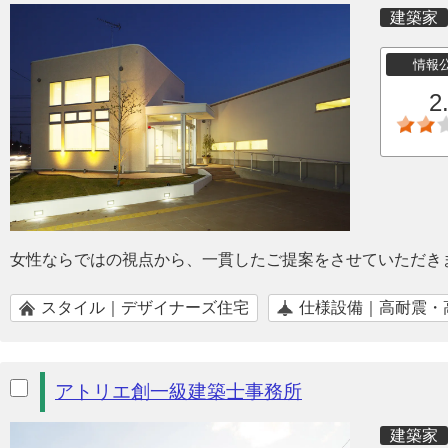
建築家
情報
2
女性ならではの視点から、一貫したご提案をさせていただき
スタイル｜デザイナーズ住宅
仕様設備｜高耐震・
アトリエ創一級建築士事務所
建築家