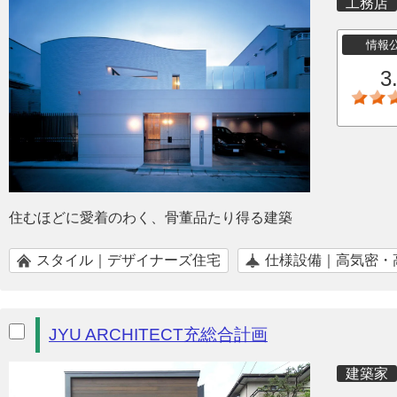
工務店
情報
3
住むほどに愛着のわく、骨董品たり得る建築
スタイル｜デザイナーズ住宅
仕様設備｜高気密・
JYU ARCHITECT充総合計画
建築家