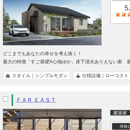
5
どこまでもあなたの幸せを考え抜く！
最大の特徴「すご基礎X心地ゆか」床下浸水ありえない家 
スタイル｜シンプルモダン
仕様設備｜ローコスト
ＦＡＲ ＥＡＳＴ
建築家
情報