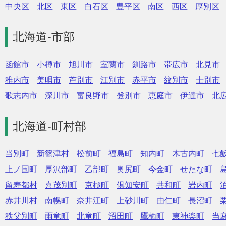
中央区
北区
東区
白石区
豊平区
南区
西区
厚別区
北海道-市部
函館市
小樽市
旭川市
室蘭市
釧路市
帯広市
北見市
稚内市
美唄市
芦別市
江別市
赤平市
紋別市
士別市
歌志内市
深川市
富良野市
登別市
恵庭市
伊達市
北
北海道-町村部
当別町
新篠津村
松前町
福島町
知内町
木古内町
七
上ノ国町
厚沢部町
乙部町
奥尻町
今金町
せたな町
留寿都村
喜茂別町
京極町
倶知安町
共和町
岩内町
赤井川村
南幌町
奈井江町
上砂川町
由仁町
長沼町
秩父別町
雨竜町
北竜町
沼田町
鷹栖町
東神楽町
当