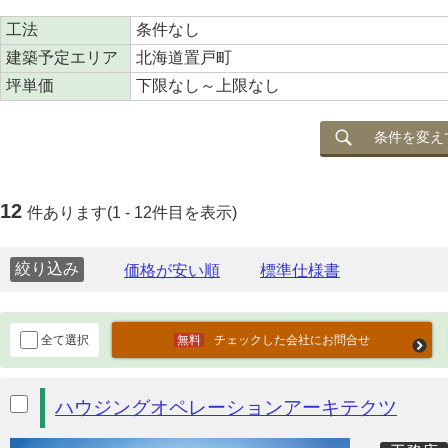
工法
条件なし
建築予定エリア
北海道置戸町
坪単価
下限なし～上限なし
条件を変え
12
件あります(1 - 12件目を表示)
絞り込み
全て選択
チェックした会社にお問合せ
ハウジングオペレーションアーキテクツ