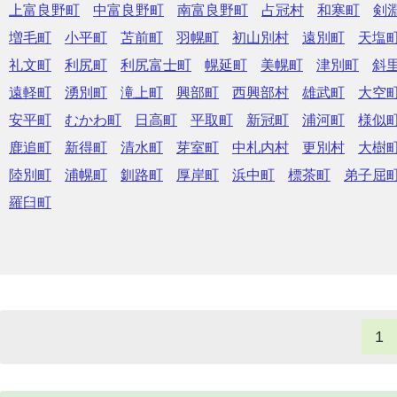
上富良野町
中富良野町
南富良野町
占冠村
和寒町
剣
増毛町
小平町
苫前町
羽幌町
初山別村
遠別町
天塩
礼文町
利尻町
利尻富士町
幌延町
美幌町
津別町
斜
遠軽町
湧別町
滝上町
興部町
西興部村
雄武町
大空
安平町
むかわ町
日高町
平取町
新冠町
浦河町
様似
鹿追町
新得町
清水町
芽室町
中札内村
更別村
大樹
陸別町
浦幌町
釧路町
厚岸町
浜中町
標茶町
弟子屈
羅臼町
1