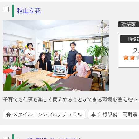
秋山立花
建築家
情報
2
子育ても仕事も楽しく両立することができる環境を整えたい
スタイル｜シンプルナチュラル
仕様設備｜高耐震