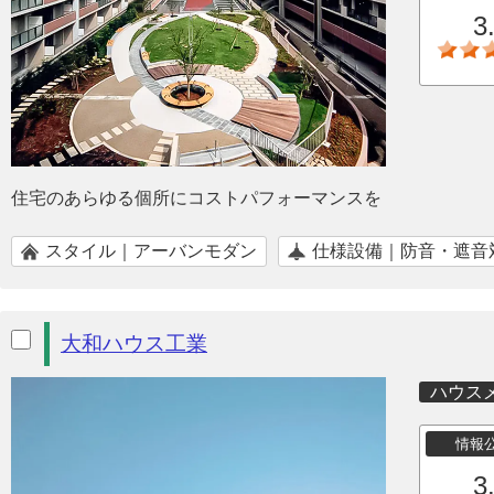
3
住宅のあらゆる個所にコストパフォーマンスを
スタイル｜アーバンモダン
仕様設備｜防音・遮音
大和ハウス工業
ハウス
情報
3