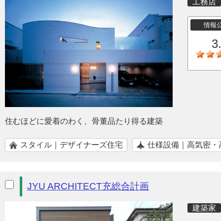
工務店
情報
3
住むほどに愛着のわく、骨董品たり得る建築
スタイル｜デザイナーズ住宅
仕様設備｜高気密・
JYU ARCHITECT充総合計画
建築家