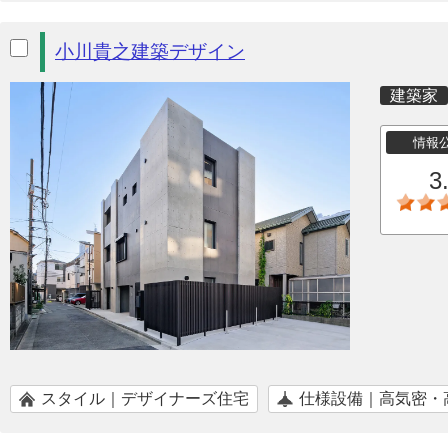
小川貴之建築デザイン
建築家
情報
3
スタイル｜デザイナーズ住宅
仕様設備｜高気密・