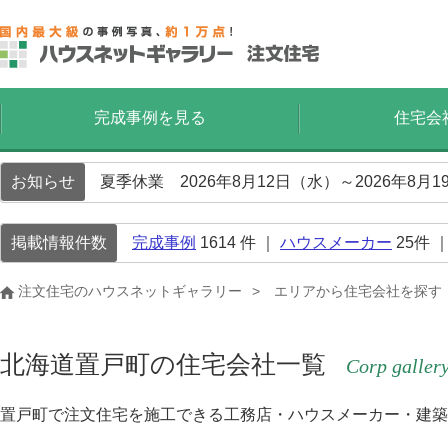
完成事例を見る
住宅会
お知らせ
夏季休業 2026年8月12日（水）～2026年8
掲載情報件数
完成事例
1614
件 ｜
ハウスメーカー
25
件 
注文住宅のハウスネットギャラリー
エリアから住宅会社を探す
北海道置戸町の住宅会社一覧
Corp galler
置戸町で注文住宅を施工できる工務店・ハウスメーカー・建築