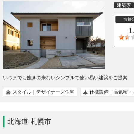
建築家
情報
1
いつまでも飽きの来ないシンプルで使い易い建築をご提案
スタイル｜デザイナーズ住宅
仕様設備｜高気密・
北海道-札幌市