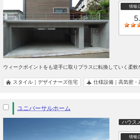
情報
5
ウィークポイントをも逆手に取りプラスに転換していく柔軟
スタイル｜デザイナーズ住宅
仕様設備｜高気密・
ユニバーサルホーム
ハウス
情報