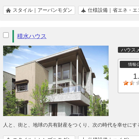
スタイル｜アーバンモダン
仕様設備｜省エネ・エ
積水ハウス
ハウス
情報
1
人と、街と、地球の共有財産をつくり、次の時代を幸せにす