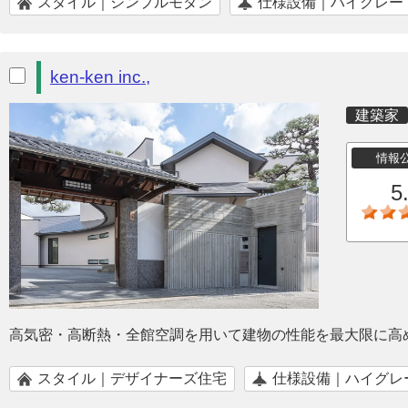
スタイル｜シンプルモダン
仕様設備｜ハイグレー
ken-ken inc.,
建築家
情報
5
高気密・高断熱・全館空調を用いて建物の性能を最大限に高
スタイル｜デザイナーズ住宅
仕様設備｜ハイグレ