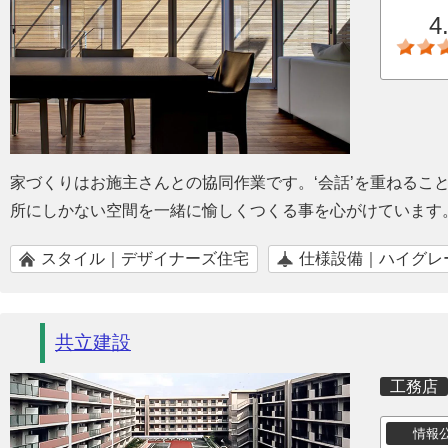
4
家づくりはお施主さんとの協同作業です。‘会話’を重ねるこ
所にしかない空間を一緒に愉しくつくる事を心がけています
スタイル｜デザイナーズ住宅
仕様設備｜ハイグレ
共立建設
工務店
情報