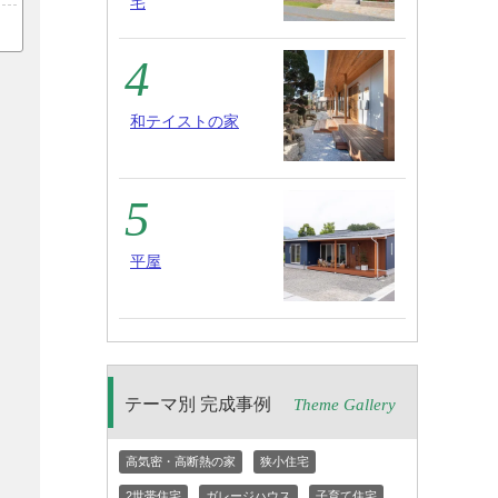
宅
和テイストの家
平屋
テーマ別 完成事例
Theme Gallery
高気密・高断熱の家
狭小住宅
2世帯住宅
ガレージハウス
子育て住宅