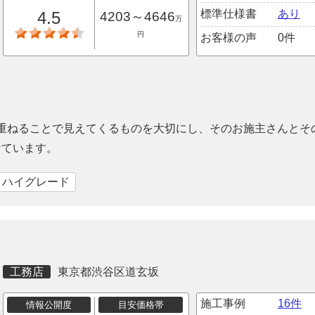
標準仕様書
あり
4.5
4203～4646
万
円
お客様の声
0件
を重ねることで見えてくるものを大切にし、そのお施主さんとそ
けています。
｜ハイグレード
工務店
東京都渋谷区道玄坂
施工事例
16件
情報公開度
目安価格帯