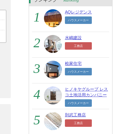
Ranking
AQレジデンス
ハウスメーカー
水嶋建設
工務店
桧家住宅
ハウスメーカー
ヒノキヤグループ レス
コ土地活用カンパニー
ハウスメーカー
則武工務店
工務店