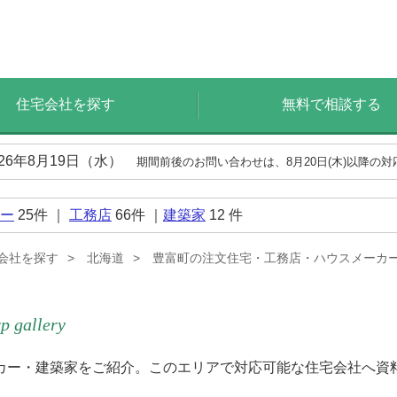
住宅会社を探す
無料で相談する
026年8月19日（水）
期間前後のお問い合わせは、8月20日(木)以降の
ー
25
件 ｜
工務店
66
件 ｜
建築家
12
件
会社を探す
北海道
豊富町の注文住宅・工務店・ハウスメーカ
p gallery
カー・建築家をご紹介。このエリアで対応可能な住宅会社へ資