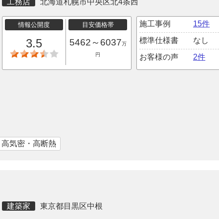
工務店
北海道札幌市中央区北4条西
施工事例
15件
情報公開度
目安価格帯
標準仕様書
なし
3.5
5462～6037
万
円
お客様の声
2件
｜高気密・高断熱
建築家
東京都目黒区中根