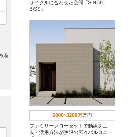
サイクルに合わせた空間「SINCE
BiSS」
の場
2800~3200万
万円
ファミリークローゼットで動線を工
夫・活用方法が無限の広々バルコニー