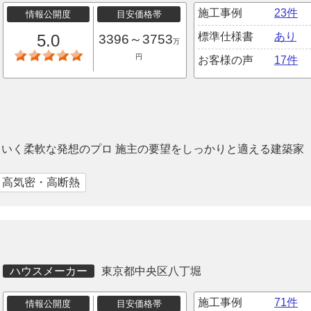
施工事例
23件
情報公開度
目安価格帯
標準仕様書
あり
5.0
3396～3753
万
円
お客様の声
17件
いく柔軟な発想のプロ 施主の要望をしっかりと適える建築家
｜高気密・高断熱
ハウスメーカー
東京都中央区八丁堀
施工事例
71件
情報公開度
目安価格帯