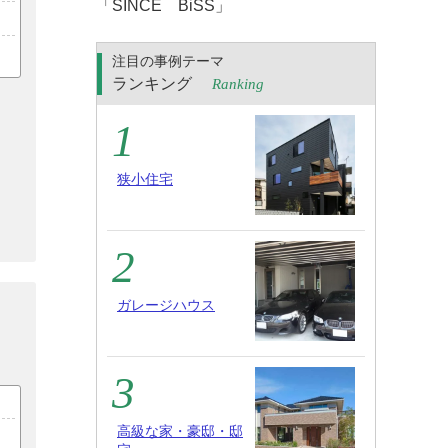
「SINCE BiSS」
注目の事例テーマ
ランキング
Ranking
狭小住宅
ガレージハウス
高級な家・豪邸・邸