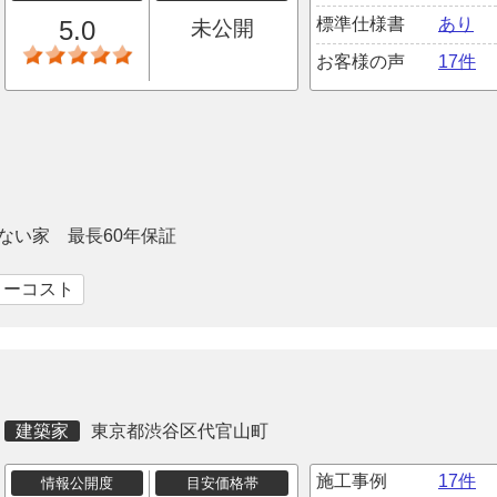
標準仕様書
あり
5.0
未公開
お客様の声
17件
ない家 最長60年保証
ローコスト
建築家
東京都渋谷区代官山町
施工事例
17件
情報公開度
目安価格帯